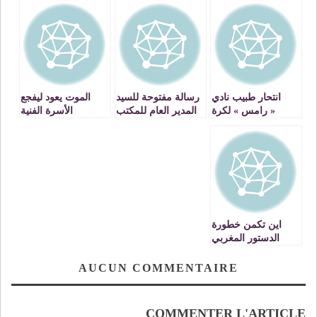
انتحار طبيب نادي
رسالة مفتوحة للسيد
الموت يعود ليفجع
« رامس » لكرة
المدير العام للمكتب
الأسرة الفنية
القدم الفرنسي بعد
الوطني للسكك
والمغاربة!
إصابته بِفيروس
الحديدية. الربط-
« كورونا »
اگدال
اين تكمن خطورة
الدستور المغربي
على الجزائر ؟
AUCUN COMMENTAIRE
COMMENTER L'ARTICLE