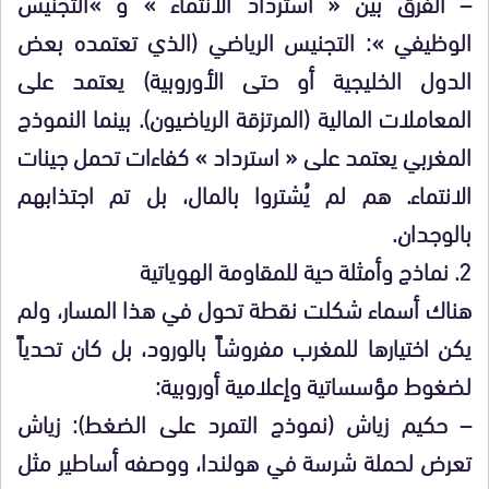
– الفرق بين « استرداد الانتماء » و »التجنيس
الوظيفي »: التجنيس الرياضي (الذي تعتمده بعض
الدول الخليجية أو حتى الأوروبية) يعتمد على
المعاملات المالية (المرتزقة الرياضيون). بينما النموذج
المغربي يعتمد على « استرداد » كفاءات تحمل جينات
الانتماء. هم لم يُشتروا بالمال، بل تم اجتذابهم
بالوجدان.
2. نماذج وأمثلة حية للمقاومة الهوياتية
هناك أسماء شكلت نقطة تحول في هذا المسار، ولم
يكن اختيارها للمغرب مفروشاً بالورود، بل كان تحدياً
لضغوط مؤسساتية وإعلامية أوروبية:
– حكيم زياش (نموذج التمرد على الضغط): زياش
تعرض لحملة شرسة في هولندا، ووصفه أساطير مثل