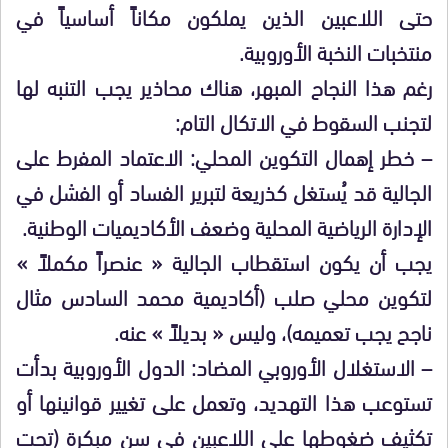
حتى اللاعبين الذين يملكون مكاناً أساسياً في
منتخبات النخبة الأوروبية.
رغم هذا النجاح المبهر، هناك محاذير يجب التنبه لها
لتجنب السقوط في الاتكال التام:
– خطر إهمال التكوين المحلي: الاعتماد المفرط على
الجالية قد يُستغل كذريعة لتبرير الفساد أو الفشل في
الإدارة الرياضية المحلية وضعف الأكاديميات الوطنية.
يجب أن يكون استقطاب الجالية « عنصراً مكملاً »
لتكوين محلي صلب (أكاديمية محمد السادس مثال
ناجح يجب تعميمه)، وليس « بديلاً » عنه.
– الاستغلال الأوروبي المضاد: الدول الأوروبية بدأت
تستوعب هذا التهديد، وتعمل على تغيير قوانينها أو
تكثيف ضغوطها على اللاعبين في سن مبكرة (تحت