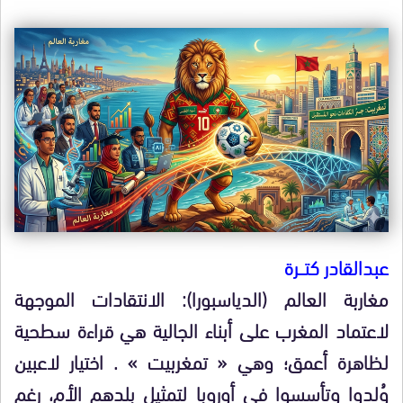
عبدالقادر كتـــرة
مغاربة العالم (الدياسبورا): الانتقادات الموجهة
لاعتماد المغرب على أبناء الجالية هي قراءة سطحية
لظاهرة أعمق؛ وهي « تمغربيت » . اختيار لاعبين
وُلدوا وتأسسوا في أوروبا لتمثيل بلدهم الأم، رغم