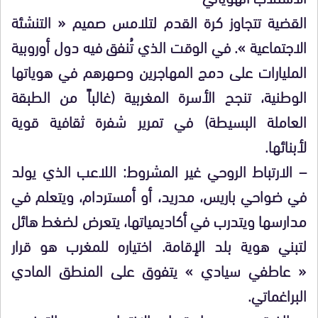
القضية تتجاوز كرة القدم لتلامس صميم « التنشئة
الاجتماعية ». في الوقت الذي تُنفق فيه دول أوروبية
المليارات على دمج المهاجرين وصهرهم في هوياتها
الوطنية، تنجح الأسرة المغربية (غالباً من الطبقة
العاملة البسيطة) في تمرير شفرة ثقافية قوية
لأبنائها.
– الارتباط الروحي غير المشروط: اللاعب الذي يولد
في ضواحي باريس، مدريد، أو أمستردام، ويتعلم في
مدارسها ويتدرب في أكاديمياتها، يتعرض لضغط هائل
لتبني هوية بلد الإقامة. اختياره للمغرب هو قرار
« عاطفي سيادي » يتفوق على المنطق المادي
البراغماتي.