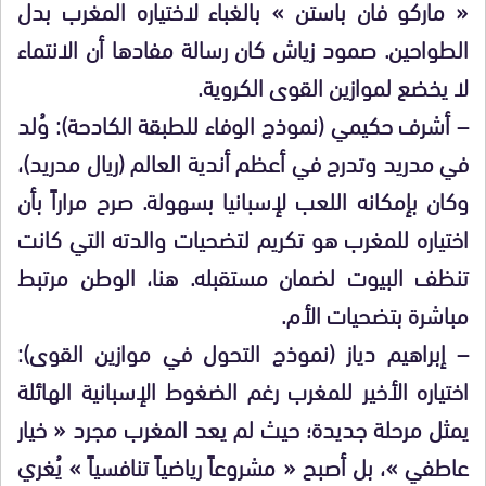
« ماركو فان باستن » بالغباء لاختياره المغرب بدل
الطواحين. صمود زياش كان رسالة مفادها أن الانتماء
لا يخضع لموازين القوى الكروية.
– أشرف حكيمي (نموذج الوفاء للطبقة الكادحة): وُلد
في مدريد وتدرج في أعظم أندية العالم (ريال مدريد)،
وكان بإمكانه اللعب لإسبانيا بسهولة. صرح مراراً بأن
اختياره للمغرب هو تكريم لتضحيات والدته التي كانت
تنظف البيوت لضمان مستقبله. هنا، الوطن مرتبط
مباشرة بتضحيات الأم.
– إبراهيم دياز (نموذج التحول في موازين القوى):
اختياره الأخير للمغرب رغم الضغوط الإسبانية الهائلة
يمثل مرحلة جديدة؛ حيث لم يعد المغرب مجرد « خيار
عاطفي »، بل أصبح « مشروعاً رياضياً تنافسياً » يُغري