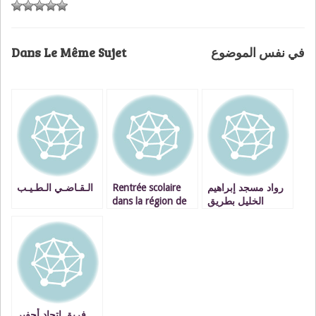
Dans Le Même Sujet
في نفس الموضوع
الـقـاضـي الـطـيـب
Rentrée scolaire
رواد مسجد إبراهيم
dans la région de
الخليل بطريق
l’Oriental: conforter
العونية يناشدون
les acquis par
المسؤولين تسريع
l’amélioration du
وتيرة إعادة بنائه
dispositif
pédagogique
فريق اتحاد أحفير