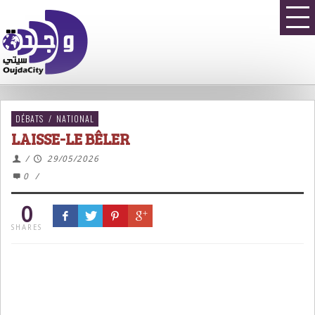
DÉBATS
/
NATIONAL
LAISSE-LE BÊLER
/
29/05/2026
0
/
0
SHARES