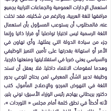
استعمال الإدارات العمومية والجماعات الترابية بجميع
مرافقها للغة العربية، وبالرغم من شكليته، فقد تخلت
عنه. فالمطلوب أن يستوعب المسؤول بأن استعمال
اللغة الرسمية ليس اختيارا تواصليا أو قرارا ذاتيا وإنما
جزء من سيادة الدولة التي يمثلها، وأي تهاون في
الأمر أو استهانة بقدرتها على تأمين التميز الوظيفي
والسياسي يعني ضربا في استقلاليتها ومنعتها خارجيا،
وهدما لمقومات الانتماء داخليا. فلا يعقل أن تسند
وظيفة تدبير الشأن المعرفي لمن يحتاج للوعي بدور
اللغة في النهوض المرجو والإصلاح المأمول. كتب
دكتور بريطاني يهاجم رئيس الوزراء الأسبق؛ توني بلير،
لأنه أخطأ في نطق كلمة أمام مجلس « اللوردات »،
وعدّ ذلك نعياً للغة الإنجليزية التي يجب على