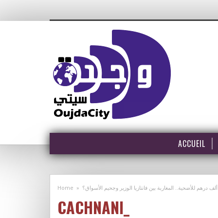
ACCUEIL
Home
»
ألف درهم للأضحية.. المغاربة بين فانتازيا الوزير وجحيم الأسواق؟
CACHNANI_