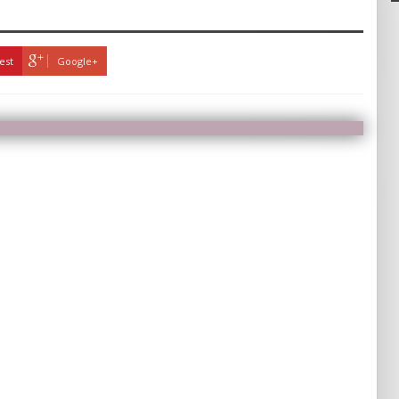
est
Google+