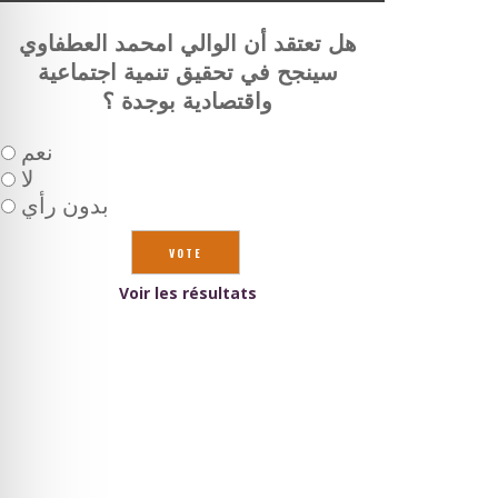
هل تعتقد أن الوالي امحمد العطفاوي
سينجح في تحقيق تنمية اجتماعية
واقتصادية بوجدة ؟
نعم
لا
بدون رأي
Voir les résultats