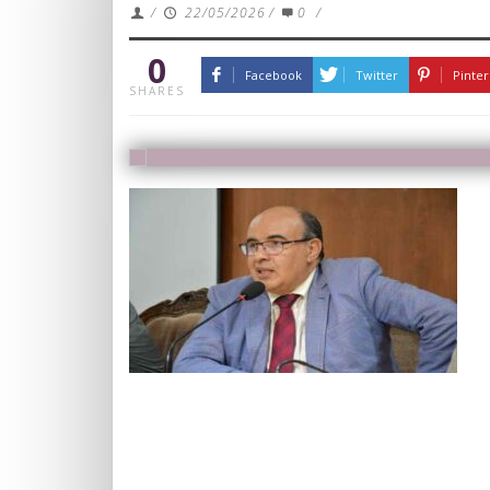
/
22/05/2026
/
0
/
0
Facebook
Twitter
Pinter
SHARES