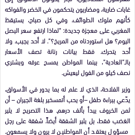
غابات ضارية، ومضاربون يتحكمون في الخضر والفواكه
كأنهم ملوك الطوائف. وفي كل صباح، يستيقظ
المغربي على معجزة جديدة: “لماذا ارتفع سعر البصل
اليوم؟ هل استوردناه من المريخ؟”. لا أحد يجيب. ولا
أحد يتحرك. فقط بيانات رنانة تصف الأسعار
بالـ”العادية”، بينما المواطن يمسح عرقه ويشتري
نصف كيلو من الفول ليعيش.
وزير الفلاحة، الذي لا علم له بما يدور في الأسواق،
يدّعي ببراءة طفل –أو يحب أتمسخير بلغة الجيران – أن
ثمن الخروف يبدأ بألف درهم. هذا التصريح لا يثير
الغضب فقط، بل يثير الشفقة أيضاً. شفقة على رجل
مسؤول يعتقد أن المواطنين لا يرون ولا يسمعون.