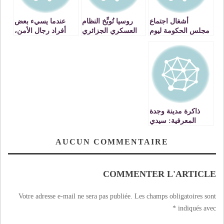
أشغال اجتماع
روسيا تُوبِّخ النظام
عندما يسيء بعض
مجلس الحكومة ليوم
العسكري الجزائري
أفراد رجال الأمن،
الخميس 16 يناير
وتفند هذيان مزابله
إلى شرف المهنة
2025 مجلس
وقنوات صرفه
وإلى سمعة
الحكومة يصادق على
الصحي الإعلامية
الوطن.. !!VIDEO
مشروع مرسوم
حول تطبيق المادة 32
من القانون المحدث
للهيئة العليا للصحة:
ذاكرة مدينة وجدة
المعرفية: سيدي
المختار بن المهدي
(توفي سنة 1860)
AUCUN COMMENTAIRE
-الحلقة 83
COMMENTER L'ARTICLE
Votre adresse e-mail ne sera pas publiée.
Les champs obligatoires sont
*
indiqués avec