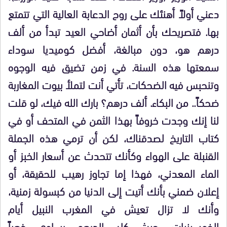
دعني أولاً أهنئك على روح الدعابة العالية التي تتمتع
بها. فتصريحك بأن أثمان أضاحي العيد تبدأ من ألف
درهم هو، دون مبالغة، أفضل كوميديا سوداء
سمعتها هذه السنة. في زمن تضيق فيه الوجوه
وتنحبس فيه الضحكات، تأتي أنت لتملأ بيوت المغاربة
ضحكاً.. من البكاء. ألف درهم؟ بارك الله فيك، لو قلت
لنا إنك وجدت خروفاً بهذا الثمن في المتحف أو في
كتاب التاريخ لصدقناك، لكن أن ترمي هذه الجملة
القنبلة على الهواء وكأنك تتحدث عن أسعار الخبز أو
الماء المعدني، فهذا إما تجاوز رهيب للحقيقة، أو
إعلان ضمني بأنك أتيت إلى الدنيا من كبسولة زمنية،
وأنك لا تزال تعيش في المغرب النبيل أيام
الخمسينيات، حيث كان الدرهم يساوي ذهباً