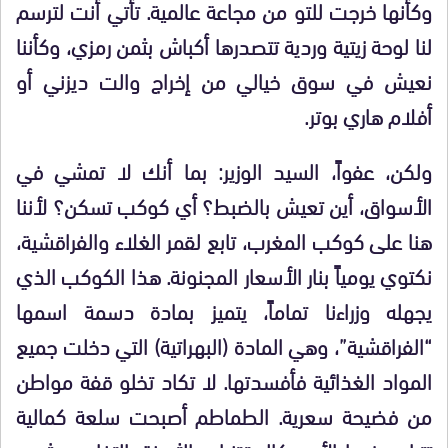
وكأنها خرجت للتو من مجاعة عالمية. تأتي أنت لترسم
لنا لوحة زيتية وردية تتصدرها أكباش بثمن رمزي، وكأننا
نعيش في سوق خيالي من إخراج والت ديزني أو
أفلام هاري بوتر.
ولكن، عفواً، السيد الوزير: بما أنك لا تمشي في
الأسواق، أين تعيش بالضبط؟ أي كوكب تسكن؟ لأننا
هنا على كوكب المغرب، تابع لقمر الغلاء والفراقشية،
نكتوي يومياً بنار الأسعار المجنونة. هذا الكوكب الذي
يجهله وزراءنا تماماً، يتميز بمادة دسمة اسمها
“الفراقشية”، وهي المادة (البهراتية) التي دخلت جميع
المواد الغذائية فأفسدتها. لا تكاد تخلو قفة مواطن
من فضيحة سعرية. الطماطم أصبحت سلعة كمالية