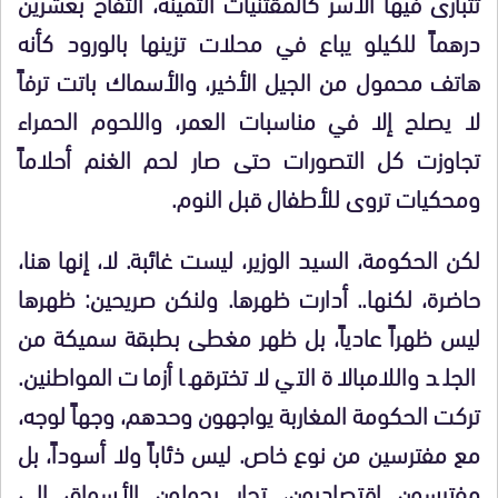
تتبارى فيها الأسر كالمقتنيات الثمينة، التفاح بعشرين
درهماً للكيلو يباع في محلات تزينها بالورود كأنه
هاتف محمول من الجيل الأخير، والأسماك باتت ترفاً
لا يصلح إلا في مناسبات العمر، واللحوم الحمراء
تجاوزت كل التصورات حتى صار لحم الغنم أحلاماً
ومحكيات تروى للأطفال قبل النوم.
لكن الحكومة، السيد الوزير، ليست غائبة. لا، إنها هنا،
حاضرة، لكنها.. أدارت ظهرها. ولنكن صريحين: ظهرها
ليس ظهراً عادياً، بل ظهر مغطى بطبقة سميكة من
الجلد واللامبالاة التي لا تخترقها أزمات المواطنين.
تركت الحكومة المغاربة يواجهون وحدهم، وجهاً لوجه،
مع مفترسين من نوع خاص. ليس ذئاباً ولا أسوداً، بل
مفترسون اقتصاديون، تجار يحولون الأسواق إلى