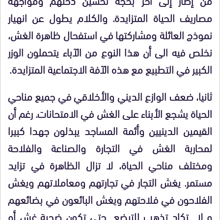
مصاريف الحياة المتزايدة. والكلام يطول عن انهيار
نموذج العائلة ومشاركتها في استفحال ظاهرة الغش،
نخلص فيه الى أن هذا النوع من الآباء يتحملون الوزر
الكبير في التطبيع مع هذه الآفة الاجتماعية المتزايدة.
ثانيا، ضعف الوازع الديني والأخلاقي في جميع مناحي
الحياة يشجع الأبناء على الغش في الامتحانات. رغم أن
القيمين الدينيين وأئمة المساجد يبذلون جهدا كبيرا
لمحاربة الغش في التجارة والصناعة والفلاحة
ومختلف مناحي الحياة، لا تزال الظاهرة في تزايد
مستمر. يغش التجار في تجارتهم ومعاملاتهم ويغش
الفلاحون في فلاحتهم ويغش البائعون في بضائعهم
و لا تكاد تذهب للتبضع حتى تكون ضحية غش أو