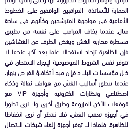
الحماية للأساتذة المراقبين الواقفين على الخطوط
الأمامية في مواجهة المترشحين وكأنهم في ساحة
قتال. عندما يخاف المراقب على نفسه من تطبيق
مسطرة محاربة الغش ويغض الطرف عن الغشاشين
فإن الظاهرة تزداد استفحالا عاما بعد آخر. عندما لا
تتوفر نفس الشروط الموضوعية لإجراء الامتحان في
كل مؤسسات البلاد فإن مبدأ تكافؤ الفرص ينهار.
عندما تتطور أساليب الغش من هواتف نقالة وذكاء
اصطناعي ونظارات الكترونية وأجهزة VIP مع
قوقعات الأذن المزروعة وطرق أخرى ولا نرى تطورا
في أجهزة تعقب الغش، فلا ننتظر أن نرى انخفاظا
للظاهرة. فلماذا لا توفر أجهزة إلغاء شبكات الاتصال