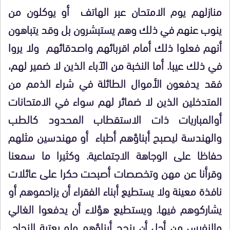
منازلهم يوم الامتحان عبر الهاتف أو يوكلون من
ينوب عنهم في ذلك وهم يستبشرون بل وقد يتباهون
أنهم فعلوا ذلك أمام اقربائهم واصدقائهم ولا يروا
في ذلك عيبا. أما النخبة من الآباء الذين لا ضمير لهم،
فقد يدفعون الأموال الطائلة في شراء الذمم من
المتدخلين الذين لا ضمائر لهم سواء في الامتحانات
أوالمباريات ذات الاستقطاب المحدود كالطب
والهندسة ليصبح أبناؤهم أطباء أو مهندسين مثلهم
حفاظا على الوجاهة الاجتماعية. وكثيرا ما سمعنا
وقرأنا عن مهن وتخصصات أصبحت حكرا على عائلات
نافذة معينة ولا يستطيع أبناء الفقراء أن يزاحموهم أو
يشاركوهم فيها. ويستطيع هؤلاء أن يدفعوا الغالي
والنفيس من أجل أن ينجح أبناؤهم ولو بعتبة النجاح