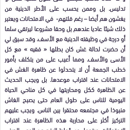
تدليس. بل وممن يحسب على الأطر الدينية من
يغشون هم أيضا – رغم قلتهم- في الامتحانات ويعتبر
ذلك شيئا عاديا عندهم بل وحقا مشروعا ليرتقي سلما
أو درجة في وظيفته الدينية مع الأسف. وقد سبق لي
أن حضرت لحالة غش كان بطلها « فقيه » مع كل
الأسى والأسف. ومما أعيب على من يتكلف بأمور
خطب الجمعة أن لا يتحدثوا عن ظاهرة الغش في
الامتحانات عند اقتراب موعدها. بل ويجب الحديث
عن الظاهرة ككل ومحاربتها في كل مناحي الحياة
اليومية للناس على طول العام حتى يصبح الغاش
منبوذا في مجتمعه محتقرا بين الناس. ويجب عليهم
التركيز أكثر على محاربة هذه الظاهرة عند اقتراب
الامتحانات. ويتحمل مسؤولية الرفع من الوعي الديني