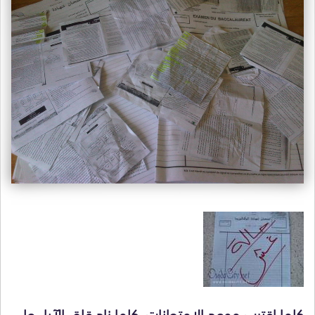
كلما اقترب موعد الامتحانات، كلما زاد قلق الآباء على