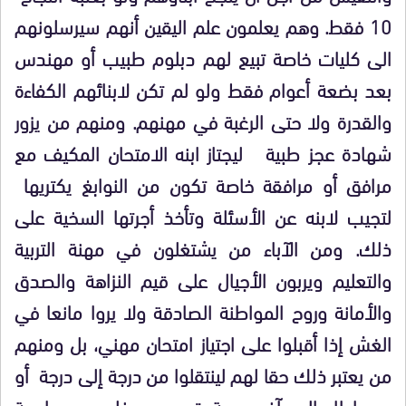
10 فقط. وهم يعلمون علم اليقين أنهم سيرسلونهم
الى كليات خاصة تبيع لهم دبلوم طبيب أو مهندس
بعد بضعة أعوام فقط ولو لم تكن لابنائهم الكفاءة
والقدرة ولا حتى الرغبة في مهنهم. ومنهم من يزور
شهادة عجز طبية ليجتاز ابنه الامتحان المكيف مع
مرافق أو مرافقة خاصة تكون من النوابغ يكتريها
لتجيب لابنه عن الأسئلة وتأخذ أجرتها السخية على
ذلك. ومن الآباء من يشتغلون في مهنة التربية
والتعليم ويربون الأجيال على قيم النزاهة والصدق
والأمانة وروح المواطنة الصادقة ولا يروا مانعا في
الغش إذا أقبلوا على اجتياز امتحان مهني، بل ومنهم
من يعتبر ذلك حقا لهم لينتقلوا من درجة إلى درجة أو
من إطار إلى آخر بحجة تحسين دخلهم ومواجهة