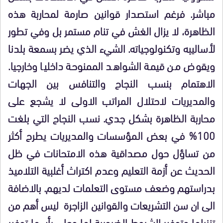
مباشر. فرغم استصدار قوانين صارمة لمحاربة هذه
الظاهرة، لا يزال الغش في تنام مستمر بل وفي تطور
لأساليبه وتكنولوجياته. الشيء الذي يضر بسمعة بلدنا
ويقوض من قيمة الشواهد الممنوحة داخليا وخارجيا.
الاهتمام بنسب النجاح والتنافس بين الجهات
والمديريات لاحتلال المراتب الاولى لا يشجع على
محاربة الظاهرة بشكل جدي. نسب النجاح التي بلغت
100% في بعض المؤسسات والمديريات يطرح أكثر
من تساؤل حول مصداقية هذه الامتحانات في ظل
الحديث عن أزمة التعليم وعدم اكتراث أغلبية التلاميذ
بدراستهم وضعف مستوى التعلمات لديهم. بالاضافة
الى ان سن التشريعات والقوانين الزاجرة ليس أهم من
تنزيلها وتوفير الشروط الضرورية لها وعلى رأسها توفير