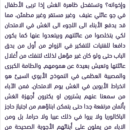
وإخوانه؟ وتستفحل ظاهرة الغش إذا تربى الأطفال
في جو عائلي عنيف وغير مستقر وغير مطمئن، مما
قد يدفع الأبناء الى اللجوء الى الغش في الامتحان
لكي يتخلصوا من عائلتهم ويبتعدوا عنها كما يكون
دافعا للفتيات للتفكير في الزواج من أول من يدق
الباب حتى ولو كان غير مؤهل لذلك لتنفك من أغلال
عائلتها وتعيش بعيدة عن همومهم. والطامة الكبرى
والمصيبة العظمى في النموذج الأبوي السيئ هو
انخراط الأبوين في الغش يوم الامتحان. فمن الآباء
من سمعنا عنهم يشترون او يكترون أجهزة الغش
بأثمان مرتفعة جدا حتى يتمكن ابناؤهم من اجتياز حاجز
الباكالوريا ولا يروا في ذلك عيبا ولا حراما. بل ومن
الاباء من يملون على أبنائهم الأجوبة الصحيحة من