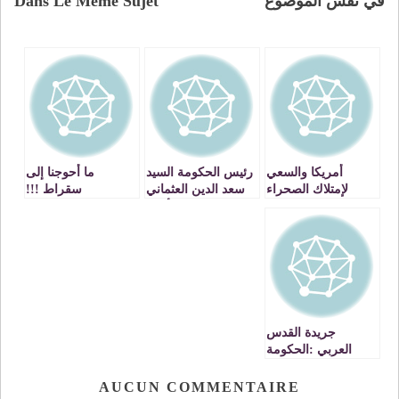
في نفس الموضوع
Dans Le Même Sujet
أمريكا والسعي
رئيس الحكومة السيد
ما أحوجنا إلى
لإمتلاك الصحراء
سعد الدين العثماني
سقراط !!!
بمباركة الجزائر
يحذر من الأخبار
الزائفة التي تمس
سير حملة التلقيح
الوطنية
جريدة القدس
العربي :الحكومة
المغربية تشن حربا
على المتسولين
AUCUN COMMENTAIRE