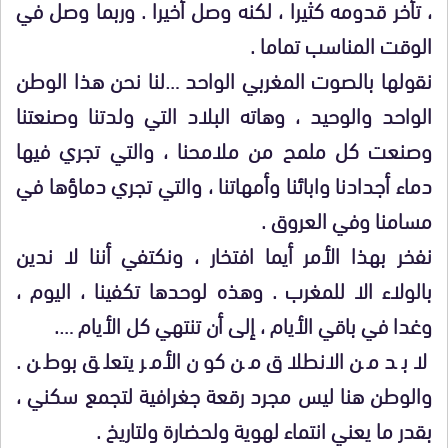
، تأخر قدومه كثيرا ، لكنه وصل أخيرا . وربما وصل في
الوقت المناسب تماما .
نقولها بالصوت المغربي الواحد …لنا نحن هذا الوطن
الواحد والوحيد ، وهاته البلاد التي ولدتنا وصنعتنا
وصنعت كل ملمح من ملامحنا ، والتي تجري فيها
دماء أجدادنا وابائنا وأمهاتنا ، والتي تجري دماؤها في
مسامنا وفي العروق .
نفخر بهذا الأمر أيما افتخار ، ونكتفي أننا لا ندين
بالولاء الا للمغرب . وهذه لوحدها تكفينا ، اليوم ،
وغدا في باقي الأيام ، إلى أن تنتهي كل الأيام ….
لا بد من الانطلاق من كون الأمر يتعلق بوطن .
والوطن هنا ليس مجرد رقعة جغرافية لتجمع سكني ،
بقدر ما يعني انتماء لهوية ولحضارة ولتاريخ .