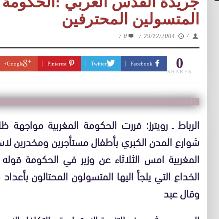
جريدة القدس العربي :الحكومة 
المتسولين المحترفين
/
0
/
29/12/2004
/
0
Google+
Pinterest
Twitter
Facebook
SHARES
الرباط ـ رويترز: قررت الحكومة المغربية مواجهة ظ
شوارع المدن الكبري بأطفال مستأجرين ومخدرين لاس
المغربية امس الثلاثاء عن وزير في الحكومة قوله
الخداع التي يلجأ اليها المتسولون المحتالون بأعداد 
وقال عبد