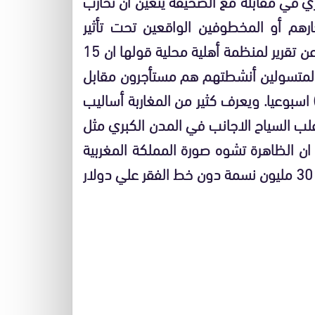
سري في مقابلة مع الصحيفة يتعين أن نحارب
ارهم أو المخطوفين الواقعين تحت تأثير
المخدرات أو سوء التغذية . ونقل الوزير في المقابلة عن تقرير لمنظمة أهلية محلية قولها ان 15
 المتسولين أنشطتهم هم مستأجرون مقابل
بين 50 ومئة درهم (ستة الي 12 دولارا) اسبوعيا. ويعرف كثير من المغاربة أساليب
لب السياح الاجانب في المدن الكبري مثل
ان الظاهرة تشوه صورة المملكة المغربية
التي يعيش 14 في المئة من سكانها البالغ تعدادهم 30 مليون نسمة دون خط الفقر علي دولار