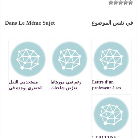
في نفس الموضوع
Dans Le Même Sujet
Lettre d’un
رغم نفي موريتانيا
مستخدمي النقل
professeur à ses
تعرّض شاحنات
الحضري بوجدة في
élèves
جزائرية لهجوم
وقفة احتجاجية
شمالي البلاد، تُصعِّد
للتنديد بأوضاع القطاع
الجزائر باتهام
والتشغيل اللاقانوني
المغرب
للمتقاعدين
! J’ACCUSE !