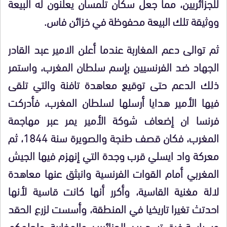
للجزائريين، مما جعل سكان تلمسان يعلنون له البيعة
ووثيقة تلك البيعة محفوظة في خزائن فاس.
ثم توالى دعم المغاربة عندما أعلن الامير عبد القادر
الجهاد ضد الفرنسيين بإسم سلطان المغرب، واستمر
ذلك الدعم حتى توقيع معاهدة تافنة والتي تلقى
فيها الأمير هدايا أرسلها لسلطان المغرب، فأدركت
فرنسا ان إضعاف شوكة الأمير يمر عبر مهاجمة
المغرب، فكان قصف طنجة والصويرة سنة 1844، ثم
معركة واد ايسلي قرب وجدة التي إنهزم فيها الجيش
المغربي أمام القوات الفرنسية وانبثق عنها معاهدة
لالة مغنية القاسية، وأكرر أنها كانت قاسية لأنها
احدتث تغيرا تاريخيا في المنطقة، وأسست لزرع الحقد
وسياسة فرق تسد بين الجزائريين والمغاربة، ولعلمكم