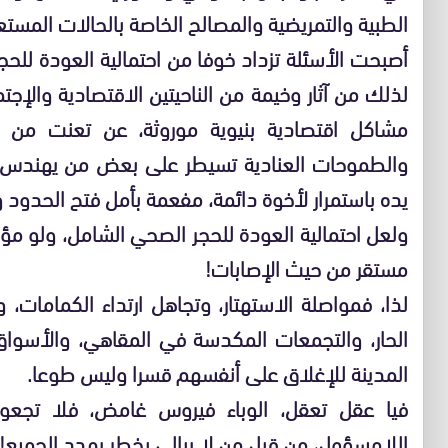
الطبية والتمريضية والمصالح الخاصة بالحالات المستعج
أصبحت الأسئلة تزداد خوفا من احتمالية العودة لل
لذلك من آثار وخيمة من الناحيتين الاقتصادية والإج
مشاكل اقتصادية بنيوية موروثة، عن تعنت من قبل
والطموحات العنادية تسيطر على بعض من يهندس ل
يده باستمرار لأخوة دائمة، مفعمة بأمل فتح الحدود و
ولعل احتمالية العودة للحجر الصحي الشامل، ولو مؤ
مستقر من حيث الإصابات!
لذا، فمواصلة الاستهتار، وتجاهل ارتداء الكمامات، وع
الحار، والتجمعات المكدسة في المقاهي، والأسواق
المدينة للإغلاق على أنفسهم قسرا وليس طوعا.
فيا عقل تعقل، الوباء فيروس غامض، فلا تجعوا 
اللامسؤول، من قبل من لا يبالي بخطر يهدد الجميع!