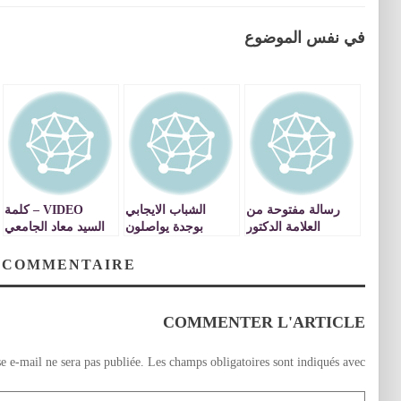
في نفس الموضوع
رسالة مفتوحة من
الشباب الايجابي
VIDEO – كلمة
العلامة الدكتور
بوجدة يواصلون
السيد معاد الجامعي
مصطفى بنحمزة الى
تزيين احيائهم …
والي جهة الشرق
نساء ورجال التربية
نموذج اليوم شباب
بمناسبة انعقاد دورة
 COMMENTAIRE
والتعليم VIDEO
حي كولوش VIDEO
مجلس جهة الشرق
بتاريخ 06 يوليوز 2020
COMMENTER L'ARTICLE
e e-mail ne sera pas publiée.
Les champs obligatoires sont indiqués avec