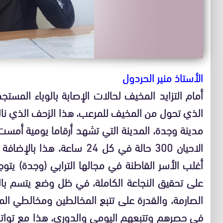
الأستاذ منير الحردول
أمام التزايد المخيف لحالات الإصابة بالوباء الم
الذي تحول من المخيف للمرعب، هذا الزحف الذي نال
مدينة وجدة، المدينة التي تشهد أرقاما يومية أمس
الاحيان 300 حالة في كل 24 سا
أغلب الأسر القاطنة في مجالها الترابي (وجدة) يت
على تحقيق النجاعة الكاملة، في ظل وضع يتسم بالغم
الصارمة، والقدرة على تتبع المخالطين ومخالطي ال
في حصرهم وتتبعهم اليومي والدوري، هذا مع تواتر أ