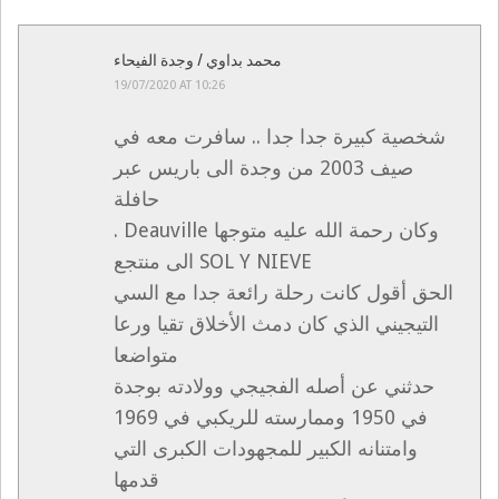
محمد بداوي / وجدة الفيحاء
19/07/2020 AT 10:26
شخصية كبيرة جدا جدا .. سافرت معه في
صيف 2003 من وجدة الى باريس عبر
حافلة
. Deauville وكان رحمة الله عليه متوجها
الى منتجع SOL Y NIEVE
الحق أقول كانت رحلة رائعة جدا مع السي
التيجيني الذي كان دمث الأخلاق تقيا ورعا
متواضعا
حدثني عن أصله الفجيجي وولادته بوجدة
في 1950 وممارسته للريكبي في 1969
وامتنانه الكبير للمجهودات الكبرى التي
قدمها