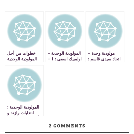
مولودية وجدة –
المولودية الوجدية –
خطوات من أجل
اتحاد سيدي قاسم :
اولمبيك اسفي : 1 –
المولودية الوجدية
2 – 1 الفارس
1 !! الى متى يستمر
يواصل الاكتساح…
الاستعصاء
المولودية الوجدية :
انتدابات وازنة و
تأجيل معسكر تركيا
2
COMMENTS