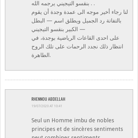
بنقسو التيجيني يرجمه الله . .
لنا رجاء أخير موجه الى عمدة وجدة أن يقوم
بالتفاتة رد الجميل ويطلق اسم — البطل
الكبير بنقسو التيجيني —
على احدى القاعات الرياضية بوجدة، في
انتظار ذلك نجدد الرحمات على تلك الروح
الطاهرة.
RHENNOU ABDELLAH
19/07/2020 AT 10:41
Seul un Homme imbu de nobles
principes et de sincères sentiments
peut combiner sentiments,