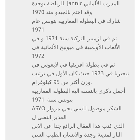
للرياضة بوجدة. Jannic المدرب الألماني
وقد اهتم بالجيدو منذ 1970
شارك في البطولة المغاربية بتونس عام
1971
ثم في ازميىر التركية سنة 1971 و في
الألعاب الأولمبية في ميونيخ الألمانية في
1972
ثم في بطولة افريقيا في لايغوس في
نيجيريا في 1973 حيث كان الأول في ترتيب
وزن أكثر من 95 كيلوغرام.
أجمل ذكرى بالنسبة اليه البطولة المغاربية
بتونس سنة .1971
ASYO الشكر موصول للسي يحي مزوار
المدير التقني ل
الذي كتب هذا المقال الرائع جدا عن الابن
البار لمدينة وجدة والانسان الطيب السي