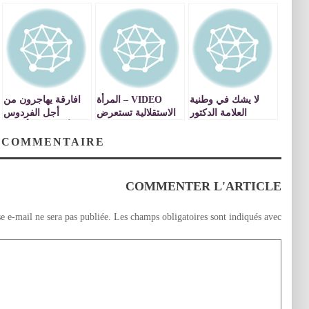
لا يشك في وطنية
VIDEO – المرأة
افارقة يهاجرون من
العلامة الدكتور
الاستقلالية تستعرض
أجل الفردوس
مصطفى بنحمزة إلا
قوتها السياسية
الأوروبي ، وأفارقة
قليل علم أو قليل
بمؤتمرها الجهوي
يهاجرون الى المغرب
 COMMENTAIRE
أدب
بوجدة
من اجل الفوز
بفردوس الآخرة
VIDEOS
COMMENTER L'ARTICLE
e e-mail ne sera pas publiée.
Les champs obligatoires sont indiqués avec