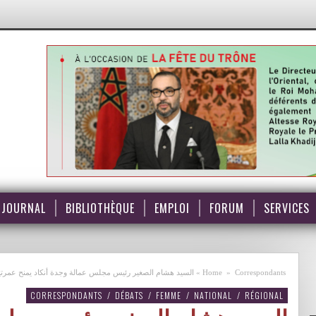
JOURNAL
BIBLIOTHÈQUE
EMPLOI
FORUM
SERVICES
Correspondants
»
Home
»
السيد هشام الصغير رئيس مجلس عمالة وجدة أنكاد يمنح عمرتين لمو
CORRESPONDANTS
/
DÉBATS
/
FEMME
/
NATIONAL
/
RÉGIONAL