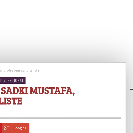
, professeur syndicaliste
AL
/
RÉGIONAL
 SADKI MUSTAFA,
LISTE
Google+