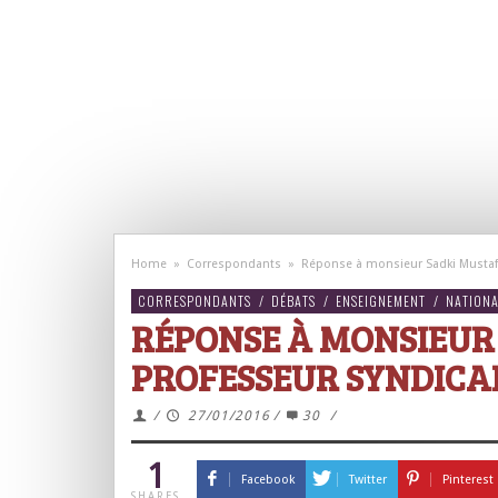
Home
»
Correspondants
»
Réponse à monsieur Sadki Mustafa
CORRESPONDANTS
/
DÉBATS
/
ENSEIGNEMENT
/
NATION
RÉPONSE À MONSIEUR
PROFESSEUR SYNDICA
/
27/01/2016
/
30
/
1
Facebook
Twitter
Pinterest
SHARES