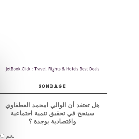
JetBook.Click : Travel, Flights & Hotels Best Deals
SONDAGE
هل تعتقد أن الوالي امحمد العطفاوي
سينجح في تحقيق تنمية اجتماعية
واقتصادية بوجدة ؟
نعم