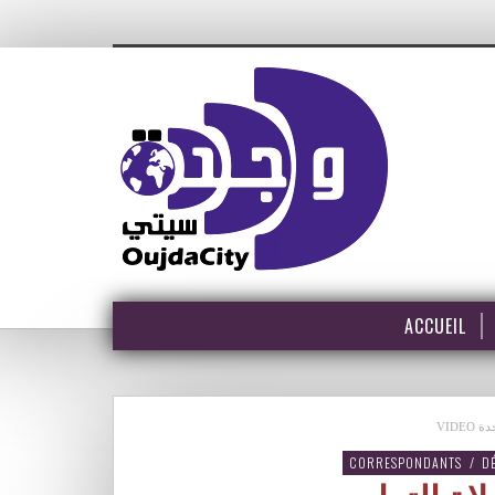
ACCUEIL
جدة
CORRESPONDANTS
/
D