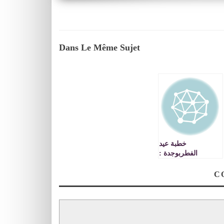
Dans Le Même Sujet
خطبة عيد
الفطربوجدة :
الخطيب رمضان
يحاوي يندد بالتطاول
على مقدسات
الإسلام واركانه
وعلمائه VIDEO