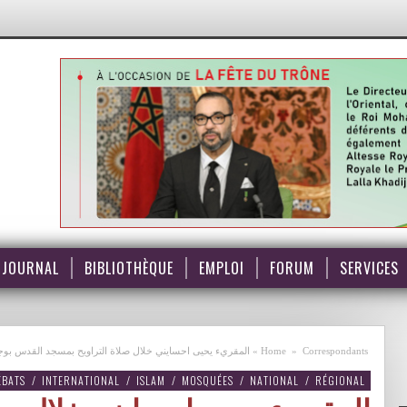
JOURNAL
BIBLIOTHÈQUE
EMPLOI
FORUM
SERVICES
المقريء يحيى احسايني خلال صلاة التراويح بمسجد القدس بو VIDEO
»
Home
»
Correspondants
ÉBATS
/
INTERNATIONAL
/
ISLAM
/
MOSQUÉES
/
NATIONAL
/
RÉGIONAL