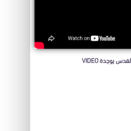
د القدس بوجدة