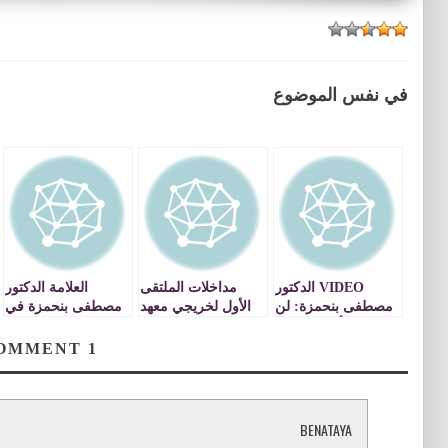
في نفس الموضوع
VIDEO الدكتور
مداخلات الملتقى
العلامة الدكتور
مصطفى بنحمزة: لن
الأول لخريجي معهد
مصطفى بنحمزة في
يصلح أي جهاز في
البعث الاسلامي
تفسير سورة ـ
المنافقون ـ الجزء 6
VIDEO
الدولة ما دام الخلل
COMMENT
1
VIDEO
في التعليم
BENATAYA