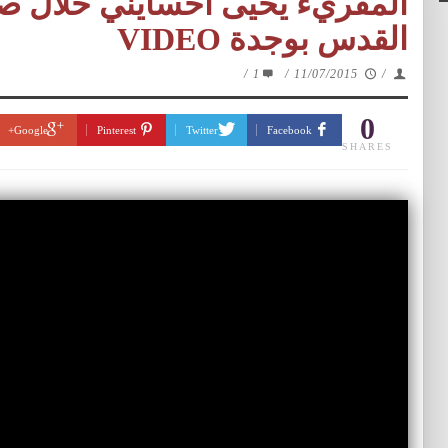
المقريء يحيى احسايني خلال صل
القدس بوجدة VIDEO
/
1
/
11/07/2015
/
0
Google+
Pinterest
Twitter
Facebook
SHARES