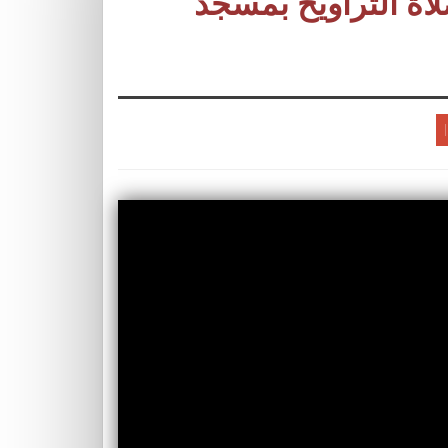
اة التراويح بمسجد