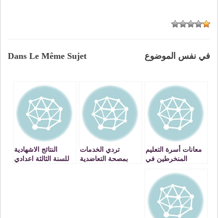
في نفس الموضوع
Dans Le Même Sujet
معانات أسرة التعليم
تردي الخدمات
النتائج الاشهادية
المنخرطين في
بمصحة التعاضدية
للسنة الثالثة اعدادي
التعاضدية العامة
العامة للتربية بوجدة
ـ التاسعة ـ والسادسة
للتربية الوطنية
ابتدائي بنيابة وجدة
بالجهة الشرقية
انكاد2015