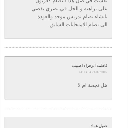
تفشت في ضل هدا النضام كعربون
على نزاهته و الحل في نضري يقضي
بانشاء نضام تدريس موحد والعودة
الى نضام الامتحانات السابق.
فاطمة الزهراء اضبيب
21/07/2007 AT 13:54
هل نجحة ام لا
عقيل عماد