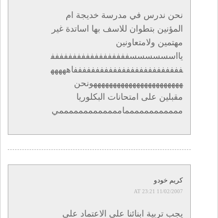
نحن ندرس في مدرسة خديجة ام
المؤنين بتطوان للاسف بها اساتدة غير
مهتمين ولامتعاونين
يااسسسسسسفففففففففففففففففف
فففففففففففففففففففففففففاههههه
هههههههههههههههههههههههونحن
مقبلين على امتحانات البكلوريا
ممممممممممممامممممممممممممي
كريم خودو
11/02/2007 AT 23:21
يجب تربية ابنائنا على الاعتماد على