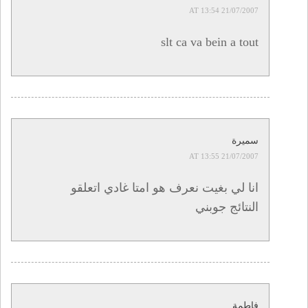
21/07/2007 AT 13:54
slt ca va bein a tout
سميرة
21/07/2007 AT 13:55
انا لي بغيت نعرف هو امتا غادي اتعلقو
النتائج جوبني
فاطمة