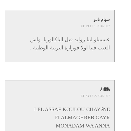
سهام بادو
13/03/2007 AT 19:17
عيييييياو لينا روايد قبل الباكالوريا .واش
العيب فينا اولا فوزارة التربية الوطنية .
AMINA
22/03/2007 AT 23:17
LEL ASSAF KOULOU CHAYéNE
FI ALMAGHREB GAYR
MONADAM WA ANNA