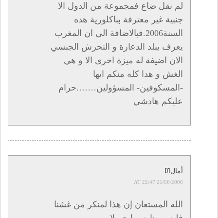
لم نقل ضاع فمجموعة من الدول الا
جنبية غير معترفة بباكلورية هده
السنة2006.فبالاضافة الى ان المغرب
يعرف ببلد الدعارة و التحرش الجنسي
الان اضيفة له ميزة اخرى الا و هي
الغش و هدا كله منكم ايها
-المسكوفين- المسؤولين…….حرام
عليكم هادشي
أمال01
21/06/2006 AT 22:47
الله المستعان إن هذا لمنكر من غشنا
فليس منا صبرا جميلا