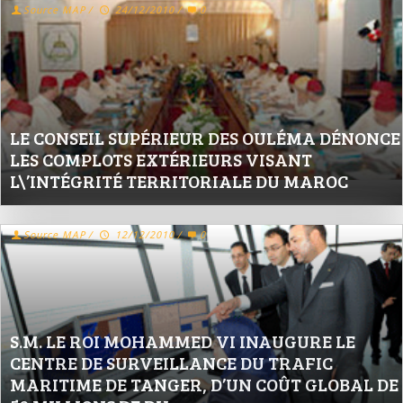
Source MAP
/
24/12/2010
/
0
LE CONSEIL SUPÉRIEUR DES OULÉMA DÉNONCE
LES COMPLOTS EXTÉRIEURS VISANT
L\’INTÉGRITÉ TERRITORIALE DU MAROC
Source MAP
/
12/12/2010
/
0
S.M. LE ROI MOHAMMED VI INAUGURE LE
CENTRE DE SURVEILLANCE DU TRAFIC
MARITIME DE TANGER, D’UN COÛT GLOBAL DE