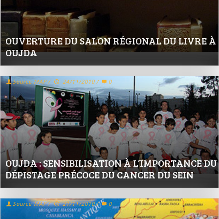
OUVERTURE DU SALON RÉGIONAL DU LIVRE À
OUJDA
Source MAP
/
24/11/2010
/
0
OUJDA : SENSIBILISATION À L’IMPORTANCE DU
DÉPISTAGE PRÉCOCE DU CANCER DU SEIN
Source MAP
/
21/11/2010
/
0