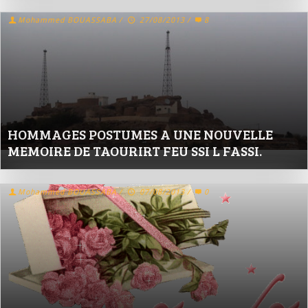
Mohammed BOUASSABA
/
27/08/2013
/
8
HOMMAGES POSTUMES A UNE NOUVELLE
MEMOIRE DE TAOURIRT FEU SSI L FASSI.
Mohammed BOUASSABA
/
07/08/2013
/
0