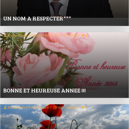
UN NOM A RESPECTER***
Mohammed BOUASSABA
/
01/01/2015
/
0
BONNE ET HEUREUSE ANNEE !!!
Mohammed BOUASSABA
/
04/12/2014
/
3