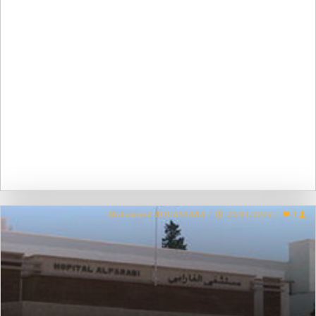
Mohammed BOUASSABA
/
25/01/2014
/
3