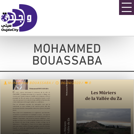
MOHAMMED
BOUASSABA
Mohammed BOUASSABA
/
06/04/2020
/
0