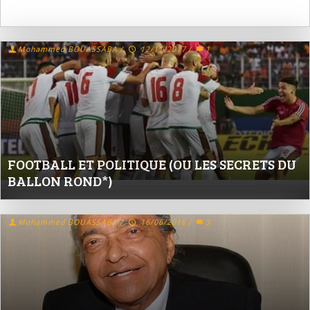
Mohammed BOUASSABA
/
12/11/2017
/
1
FOOTBALL ET POLITIQUE (OU LES SECRETS DU
BALLON ROND*)
Mohammed BOUASSABA
/
16/06/2016
/
3