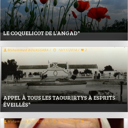
LE COQUELICOT DE L’ANGAD*
Mohammed BOUASSABA
/
10/11/2014
/
2
APPEL À TOUS LES TAOURIRTYS À ESPRITS
ÉVEILLÉS*
Mohammed BOUASSABA
/
28/01/2014
/
6