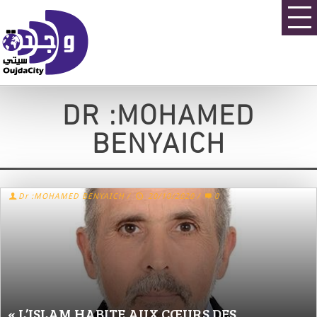
DR :MOHAMED
BENYAICH
Dr :MOHAMED BENYAICH
/
20/10/2020
/
0
« L’ISLAM HABITE AUX CŒURS DES