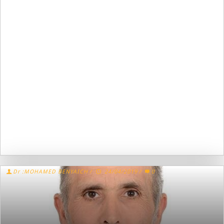
Dr :MOHAMED BENYAICH
/
24/04/2019
/
0