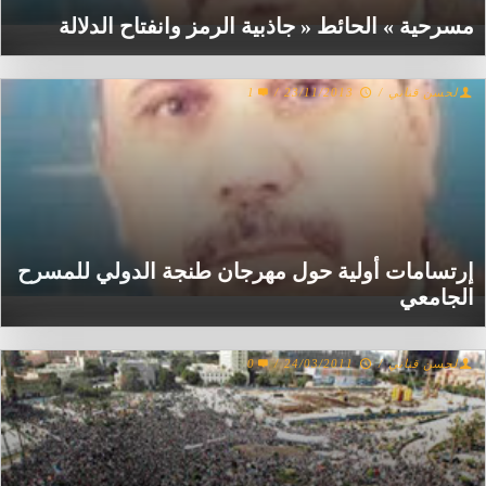
مسرحية » الحائط « جاذبية الرمز وانفتاح الدلالة
لحسن قناني
/
23/11/2013
/
1
إرتسامات أولية حول مهرجان طنجة الدولي للمسرح
الجامعي
لحسن قناني
/
24/03/2011
/
0