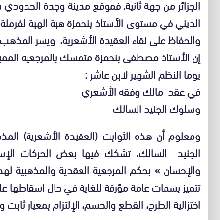
الجزائر من جهة ثانية. فموقع مدينة وجدة الحدود
الديني في مستوى الأستاذ بنحمزة هبة الهبة لفرملة ا
والحفاظ على نقاء العقيدة الأشعرية، ويسر المذهب 
إن الأستاذ مصطفى بنحمزة متمسك بالمرجعية المميزة
يوما النظم الشهير لابن عاشر :
في عقد مالك وفقه الأشعري
وسلوك الجنيد السالك
ومعلوم أن هذه الثوابت (العقيدة الأشعرية) الم
الجنيد السالك، تشكك فيها بعض الحركات الإسلا
والإحسان » بحكم المرجعية العقدية والمذهبية لهذه
تتميز بسمات عامة مؤرقة للغاية في حال اسقاطها على
اختزالية الطرح، القطع والحسم، الإلتزام بمعيار ثابت 