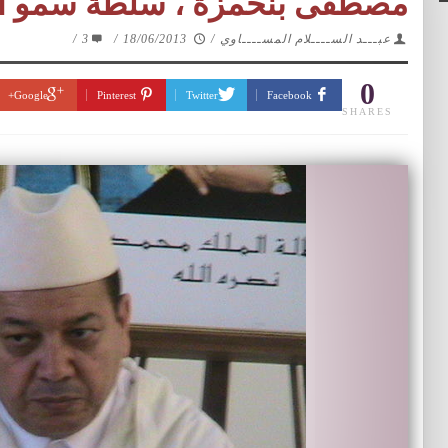
مصطفى بنحمزة ، سلطة سمو الم
عبـــد الســــلام المســــاوي
/
18/06/2013
/
3
/
0
Google+
Pinterest
Twitter
Facebook
SHARES