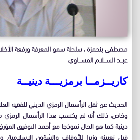
مصطفى بنحمزة ، سلطة سمو المعرفة ورفعة الأخل
عبـــد الســــلام المســــاوي
كاريــزمــا برمزيـــة دينيــة
الحديث عن ثقل الرأسمال الرمزي الديني للفقيه ال
وخاص، ذلك أنه لم يكتسب هذا الرأسمال الرمزي 
دينية كما هو الحال نموذجا مع أحمد التوفيق المؤرخ 
قبل تعيينه وزيرا للأوقاف والشؤون الإسلامية. 