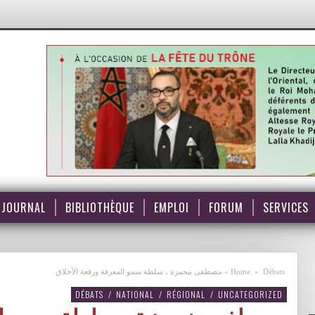
JOURNAL
BIBLIOTHÈQUE
EMPLOI
FORUM
SERVICES
Débats
»
Home
»
مصطفى بنحمزة ، سلطة سمو المعرفة ورفعة الأخلاق
DÉBATS
/
NATIONAL
/
RÉGIONAL
/
UNCATEGORIZED