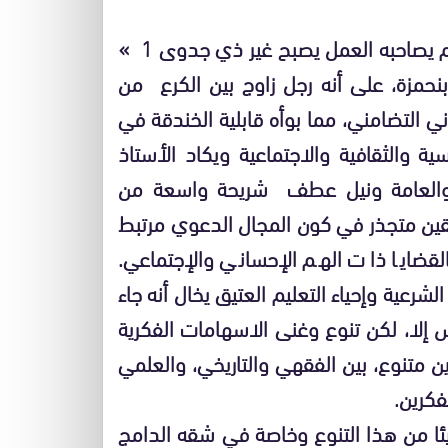
السي مصطفى فرض نفسه ثانيا بعمله. فالعلم إذا لم يصاحبه العمل يصبح غير ذي جدوى 1 »
حمزة، على أنه رجل زاوج بين الكرع من
ي التضامني، مما بوأه قابلية الخندقة في
ة والثقافية والاجتماعية ويكاد الأستاذ
 والعامة ونيل عطف شريحة واسعة من
ن يقين متجذر في كون المجال الدعوي مرتبط
بالقضايا ذات الهم الإحساني والإجتماعي.
رعية وإحياء التعليم العتيق يخال أنه جاء
إلا، لكن تنوع وغنى الاسهامات الفكرية
ن متنوع، بين الفقهي والتاريخي، والعلمي
فكرين.
شيئا من هذا التنوع وخاصة في شقه الدامج