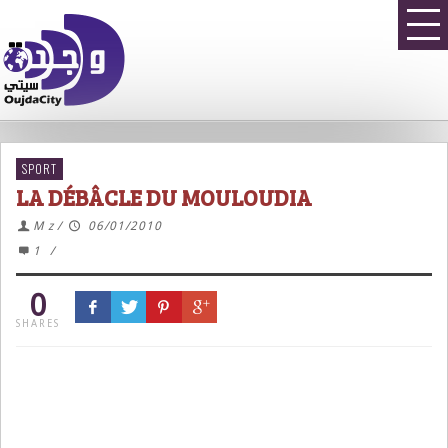
SPORT
LA DÉBÂCLE DU MOULOUDIA
M z
/
06/01/2010
1
/
0
SHARES