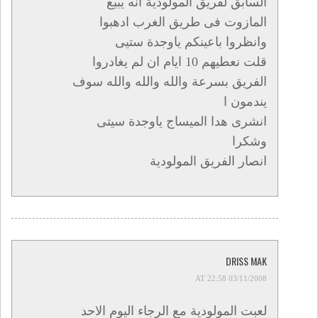
السابق لفريق المولودية انه يبيع
المازوت فى طريق الغرب ادهبوا
وانظروا باعينكم ياوجدة ستيى
قلت نعطيهم 10 ايام ان لم يغادروا
الفريق بسرعة والله والله والله سوف
يندمون ا
انشرى هدا الميساج ياوجدة سيتى
وشكرا
انصار الفريق المولودية
DRISS MAK
03/11/2008 AT 22:58
لعبت المولودية مع الرجاء اليوم الاحد