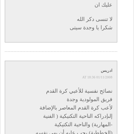
عليك ان
لا تنسى دكر الله
شكرا يا وجدة سيتى
ادريس
01/11/2008 AT 18:36
نصائح نفسية للأعبي كرة القدم
فريق المولودية وجدة
لأعب كرة القدم المعاصر بالإضافة
إلىإدراكه الناحية التكنيكية ( الفنية
-المهارية) والناحية التكتيكية
(الخططية) يجب عليه أن يهي نفسه