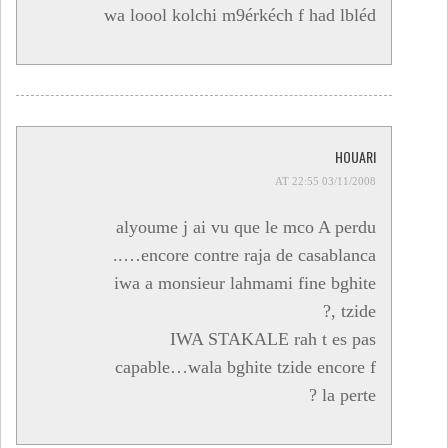
wa loool kolchi m9érkéch f had lbléd
HOUARI
03/11/2008 AT 22:55
alyoume j ai vu que le mco A perdu
encore contre raja de casablanca…..
iwa a monsieur lahmami fine bghite
tzide ,?
IWA STAKALE rah t es pas
capable…wala bghite tzide encore f
la perte ?