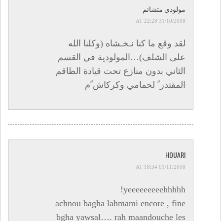
مولودي متشائم
31/10/2008 AT 22:28
لقد وقع ما كنا نـخـشاه (وكلنا الله
على الشلف)…المولودية في القسم
الثاني بدون منازع تحت قيادة الطاقم
المقتدر ً لحمامي وكركاش ًم
HOUARI
01/11/2008 AT 18:34
yeeeeeeeeehhhhh!
achnou bagha lahmami encore , fine
bgha yawsal…. rah maandouche les