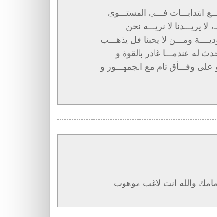
ع انتدابـــات فـــي المستـــوى
لا يريـــدنا لا نريـــه نحن
ــــة ومـــن لا يحبنا فل يذهـــب
دث له عندمـــا غادر بالقوة و
لى وفـــأق تام مع الجمهـــور و
امامك والله انت لاغب موهوب