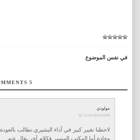
في نفس الموضوع
COMMENTS
5
مولودي
09/10/2008 AT 12:54
لاحظنا تغيير كبير في آداء البشيري.نطالب بالعود
وجادة.أما المكتب المسير فكلام آخر يقال عنه.