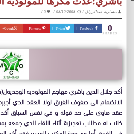
باشري:عدت مكرها للمولودية ال
بنسارية عبدالرزاق
/
08/10/2008
/
5
/
0
Google+
Pinterest
Twitter
Facebook
SHARES
أكد جلال الدين باشري مهاجم المولودية الوجديةل(ص
الانضمام الى صفوف الفريق لولا العقد الدي أجبره
عقد هاوي على حد قوله و في نفس السياق أكد ا
كانت له مطالب تعجيزية أثناء اللقاء الدي جمعه بم
في الفريق أما من جهة المكتب المسير فقد أكد الم