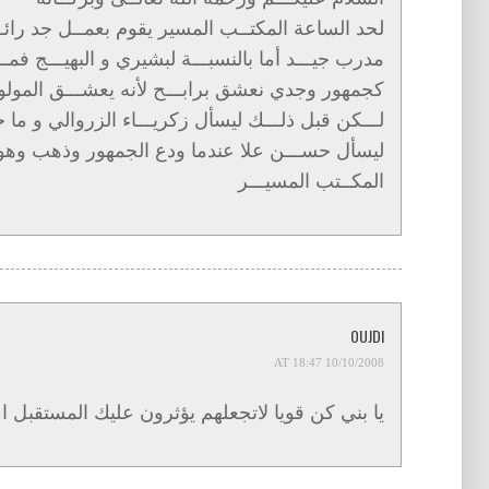
لحد الساعة المكتــب المسير يقوم بعمــل جد رائـــ
مدرب جيـــد أما بالنسبـــة لبشيري و البهيـــج فمـــ، 
كجمهور وجدي نعشق برابـــح لأنه يعشـــق المولودي
لـــكن قبل ذلـــك ليسأل زكريـــاء الزروالي و ما ح
ليسأل حســـن علا عندما ودع الجمهور وذهب وهو ع
المكــتب المسيـــر
OUJDI
10/10/2008 AT 18:47
يا بني كن قويا لاتجعلهم يؤثرون عليك المستقبل 