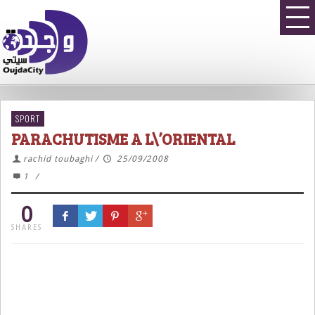
SPORT
PARACHUTISME A L\’ORIENTAL
rachid toubaghi
/
25/09/2008
1
/
0
SHARES