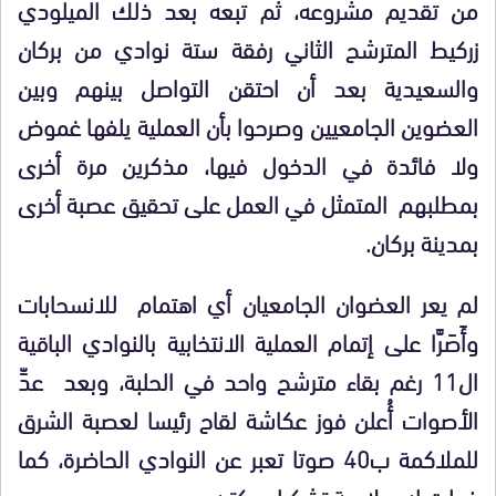
من تقديم مشروعه، ثم تبعه بعد ذلك الميلودي
زركيط المترشح الثاني رفقة ستة نوادي من بركان
والسعيدية بعد أن احتقن التواصل بينهم وبين
العضوين الجامعيين وصرحوا بأن العملية يلفها غموض
ولا فائدة في الدخول فيها، مذكرين مرة أخرى
بمطلبهم المتمثل في العمل على تحقيق عصبة أخرى
بمدينة بركان.
لم يعر العضوان الجامعيان أي اهتمام للانسحابات
وأَصَرَّا على إتمام العملية الانتخابية بالنوادي الباقية
ال11 رغم بقاء مترشح واحد في الحلبة، وبعد عدِّ
الأصوات أُعلن فوز عكاشة لقاح رئيسا لعصبة الشرق
للملاكمة ب40 صوتا تعبر عن النوادي الحاضرة، كما
خولت له صلاحية تشكيل مكتبه.