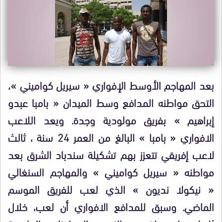
بعد المهاجم الأوسط الإفواري « سيريل كواميني »،
التحق مواطنه المدافع وسط الميدان « بامبا عبدو
إبراهيم » بفريق مولودية وجدة. ويعد اللاعب
الافواري « بامبا » البالغ من العمر 24 سنة ، ثالث
لاعب إفريقي تتعزز بهم تشكيلة سندباد الشرق بعد
مواطنه « سيريل كواميني » والمهاجم السنغالي
« نيكولا نديون » الذي لعب للفريق الموسم
الماضي. وسبق للمدافع الافواري أن لعب، خلال