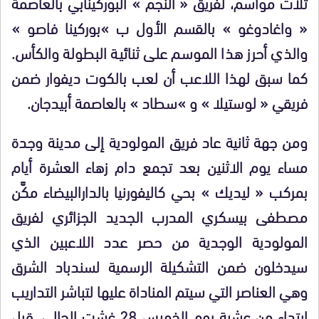
ثلاث مواسم، لفريق « النجم » البوركينابي بالعاصمة
« واغادوغو » بالقسم الأول ب »بوركينا فاصو »
والذي أحرز هذا الموسم على ثنائية البطولة والكأس.
كما سبق لهذا اللاعب أن لعب بالكوت ديفوار ضمن
فريقي « لوستيلا » و »سطاد » بالعاصمة أبيدجان.
ومن جهة ثانية عاد فريق المولودية إلى مدينة وجدة
مساء يوم الاثنين بعد تجمع دام زهاء العشرة أيام
بمركب « ليديك » بحي كاليفورنيا بالدارالبيضاء مكَّن
مصطفى بيسكري المدرب الجديد الجزائري لفريق
المولودية الوجدية من حصر عدد اللاعبين الذي
سيدخلون ضمن التشكيلة الرسمية لسندباد الشرق
وهي العناصر التي سيتم المناداة عليها لتباشر التداريب
ابتداء من عشية يوم الخميس 28 غشت الحالي، قبل