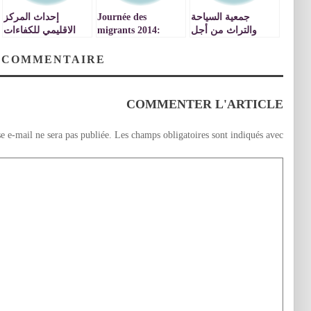
جمعية السياحة
Journée des
إحداث المركز
والتراث من أجل
migrants 2014:
الاقليمي للكفاءات
البحث والتنمية
« Dans la tête, nous
العرضانية والتفتح
بجامعة محمد الأول
étions déjà en
الذاتي بنيابة وجدة
 COMMENTAIRE
بوجدة بتنظيم حملة
Allemagne » –
انجاد
تحسيسية
Ouverture
d’exposition de
COMMENTER L'ARTICLE
l’Institut Goethe
sur la migration, le
e e-mail ne sera pas publiée.
Les champs obligatoires sont indiqués avec
18 décembre à
Oujda