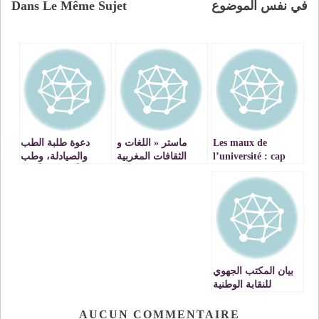
في نفس الموضوع
Dans Le Même Sujet
Les maux de
ماستر « اللغات و
دعوة طلبة الطب
l’université : cap
الثقافات المغربية
والصيادلة، وطب
sur Le COSTE
واستراتيجية التنمية »
الأسنان والأطباء
عندما تسقط ورقة
الداخليين والمقيمين
التوت لتكتشف عورة
إلى تغليب المصلحة
بعض « الطلبة »
العامة وإلى الالتحاق
بمراكز التدريب
ومقاعد الدراسة
بيان المكتب الجهوي
للنقابة الوطنية
للتعليم العالي يزلزل
اركان كلية الطب
AUCUN COMMENTAIRE