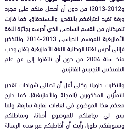
و2012-2013) من دون أن أحصل منكم على مجرد
ورقة تفيد اعترافكم بالتقدير والاستحقاق. كما فازت
تلميذتان من القسم السادس الذي أدرسه بجائزة اللغة
الأمازيغية للموسم الدراسي 2013-2014 وللتذكير
فإنني أدرس لغتنا الوطنية اللغة الأمازيغية بتفان وحب
منذ سنة 2004 من دون أن تلتفتوا إلى من علم
التلميذتين النجيبتين الفائزتين.
وانتظرت طويلا وكلي أمل أن تصلني شهادات تقدير
للتميُّزين المذكورين (المجلة والأمازيغية)، كما طرح
معكم هذا الموضوع في لقاءات نقابية سابقة. ولما
تبين لي تجاهلكم للموضوع أحيانا، وتماطلكم
وتسويفكم طورا، رأيت أن أخاطبكم عبر هذه الرسالة