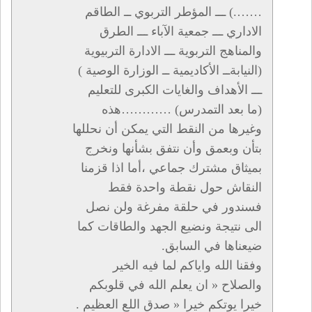
…….) ـــ المؤطر التربوي ــ الطاقم
الاداري ـــ جمعية الآباء ـــ الطرق
والمناهج التربوية ـــ الادارة التربيوية
(النيابةــ الأكاديمية ــ الوزارة الوصية )
ـــ الأهداف والغايات الكبرى للتعليم
(ما بعد التمدرس) …………هذه
وغيرها من النقط التي يمكن أن نحللها
بتأن وبعمق وأن نتفق بشأنها ونخرج
بميثاق مشترك جماعي ،أما اذا قزمنا
النقاش حول نقطة واحدة فقط
فسندور في حلقة مفرغة ولن نصل
الى نتيجة ونضيع الجهد والطاقات كما
ضيعناها في السابق.
وفقنا الله واياكم لما فيه الخير
والصلاح « ان يعلم الله في قلوبكم
خيرا يوتكم خيرا « صدق اللع العظيم .