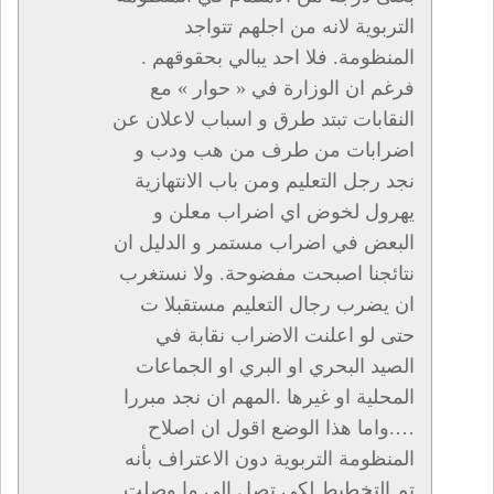
التربوية لانه من اجلهم تتواجد
المنظومة. فلا احد يبالي بحقوقهم .
فرغم ان الوزارة في « حوار » مع
النقابات تبتد طرق و اسباب لاعلان عن
اضرابات من طرف من هب ودب و
نجد رجل التعليم ومن باب الانتهازية
يهرول لخوض اي اضراب معلن و
البعض في اضراب مستمر و الدليل ان
نتائجنا اصبحت مفضوحة. ولا نستغرب
ان يضرب رجال التعليم مستقبلا ت
حتى لو اعلنت الاضراب نقابة في
الصيد البحري او البري او الجماعات
المحلية او غيرها .المهم ان نجد مبررا
….واما هذا الوضع اقول ان اصلاح
المنظومة التربوية دون الاعتراف بأنه
تم التخطيط لكي تصل الى ما وصلت