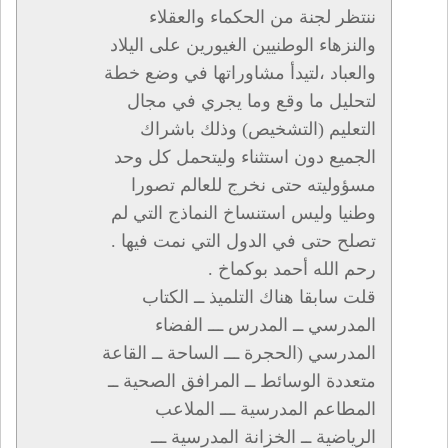
ننتظر لجنة من الحكماء والعقلاء
والنزهاء الوطنيين الغيورين على اليلاد
والعباد ،لتيدأ مشاوراتها في وضع خطة
لتحليل ما وقع وما يجري في مجال
التعليم (التشخيص) وذلك باشراك
الجميع دون استثناء وليتحمل كل وحد
مسؤوليته حتى نخرج للعالم تصورا
وطنيا وليس استنساخ النماذج التي لم
تصلح حتى في الدول التي نمت فيها .
رحم الله أحمد بوكماخ .
قلت سابقا هناك التلميذ ــ الكتاب
المدرسي ــ المدرس ـــ الفضاء
المدرسي (الحجرة ـــ الساحة ــ القاعة
متعددة الوسائط ــ المرافق الصحية ــ
المطاعم المدرسية ـــ الملاعب
الرياضية ــ الخزانة المدرسية ـــ