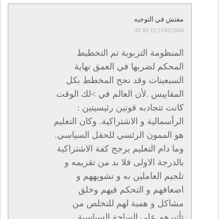
مفتش في التوجيه
23/02/2008 AT 00:15
المنظومة التربوية تم التخطيط
المحكم لضربها في العمق نهاية
السبعينات وقد نجح المخطط بكل
المقاييس .لأن العالم في >لك الوقت
كانت تتجادبه قوتين رئيسيتين :
الرأسمالية و الاشتراكية. وكان التعليم
هو الممون الرئسي للحقل السياسي.
وما دام التعليم يرجح كفة الاشتراكية
بالدرجة الاولى فلا بد من تقزيمه و
تلجيم العاملين به و تشويههم و
اضعافهم و التحكم فيهم وخلق
مشاكل و همبة لهم للتخلص من
تأثيرهم على الساحة السياسية