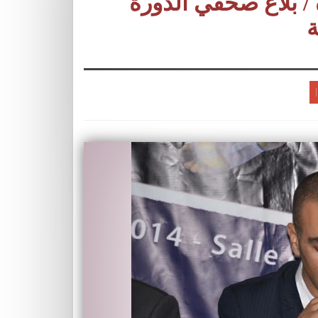
الدوري الدولي للتكواندو – وجدة / ‎بلاغ صحفي الدورة
ة