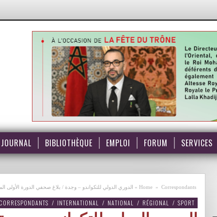
JOURNAL
BIBLIOTHÈQUE
EMPLOI
FORUM
SERVICES
Correspondants
»
Home
»
الدوري الدولي للتكواندو – وجدة / ‎بلاغ صحفي الدورة الأولى الموسم الصيفي للسعيدية
CORRESPONDANTS
/
INTERNATIONAL
/
NATIONAL
/
RÉGIONAL
/
SPORT