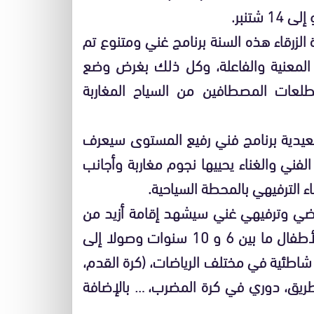
زرقاء هذه السنة برنامج غني ومتنوع تم
المعنية والفاعلة، وكل ذلك بغرض وضع
طلعات المصطافين من السياح المغاربة
عيدية برنامج فني رفيع المستوى سيعرف
 الطرب الفني والغناء يحييها نجوم مغاربة وأجانب
 الترفيهي بالمحطة السياحية.
 رياضي وترفيهي غني سيشهد إقامة أزيد من
40 نشاط خاص بمختلف الفئات العمرية ابتداء من الأطفال ما بين 6 و 10 سنوات وصولا إلى
 شاطئية في مختلف الرياضات، (كرة القدم،
طريق، دوري في كرة المضرب، … بالإضافة