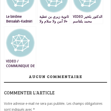
Le binôme
ثانوية زيري بن عطية
VIDEO الدكتور بلخير
Bensalah-Kadmiri
«لا أمن ولا سلام ولا
محمد بلقاسم
s’engage à rester à
استقرار بدون رجوع
حموتي يفوز بالجائزة
l’écoute des régions
القدس الشريف
العربية للكيمياء
/ Communiqué de
لأصحابها الحقيقيين ».
presse
VIDEO /
COMMUNIQUE DE
PRESSE : Forum
International des
AUCUN COMMENTAIRE
TPE oujda
COMMENTER L'ARTICLE
Votre adresse e-mail ne sera pas publiée.
Les champs obligatoires
sont indiqués avec
*