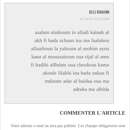
BLEJ BRAHIM
07/02/2008 AT 19:41
asalam alaikoum in alladi kalaah al
akh fi hada achaan ina ma faalahou
allaaiboun la yahoum al mohim ayna
kana al moussairoun oua rijal al amn
fi hadihi allhdate oua choukran kama
akoule lilakhi ina hada oukaa fi
mdinate adar al baidaa oua ma
adraka ma albida
COMMENTER L'ARTICLE
Votre adresse e-mail ne sera pas publiée.
Les champs obligatoires sont