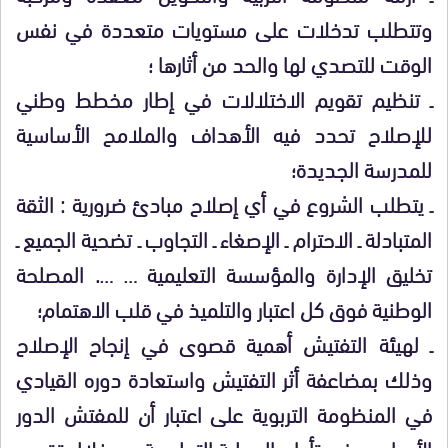
وتتطلب تدخلات على مستويات متعددة في نفس
الوقت للتصدي لها والحد من أثارها ؛
ـ تنظيم تقويم الاختلالات في إطار مخطط وطني
للإصلاح تحدد فيه الأهداف والملامح الأساسية
للمدرسة الجديدة؛
ـ يتطلب الشروع في أي إصلاح مبادئ ضرورية : الثقة
المتبادلة ـ الاحترام ـ الإصغاء ـ التجاوب ـ تضحية الجميع ـ
تخليق الإدارة والمؤسسة التعليمية … …. المصلحة
الوطنية فوق كل اعتبار والتلميذ في قلب الاهتمام؛
ـ لهيئة التفتيش أهمية قصوى في إنجاح الإصلاح
وذلك بمضاعفة أثر التفتيش واستعادة دوره القيادي
في المنظومة التربوية على اعتبار أن للمفتش الدور
الأساسي في تأطير العملية التعليمية من خلال تقويم