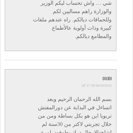
شي … واش تحساب ليكم الوزير
والوزارة راهم مساليين لكم
وللحماقات ديالكم. راه عندهم ملفات
كبيرة وذات أولوية عالأطماع
والمطامع ديالكم.
OUJDI
04/10/2014 AT 17:58
بسم الله الرحمان الرحيم وبعد
اتساءل في البداية عن دورالمفتش
تربويا اين هو بكل بساطة ومن من
خلال تجربتي لاكتر من 30سنة لم
اشاهدالارجال درك يطوفون لمرة