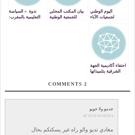
اليوم الوطني
بيان المكتب المحلي
ندوة » السياسة
لجمعيات الآباء
للجمعية الوطنية
التعليمية بالمغرب:
….يمرر تحت
لمديرات ومديري
واقع وآفاق »
الظل…..
الثانويات العمومية
بالمغرب
احتفاء أكاديمية الجهة
الشرقية بتلميذاتها
وتلامذتها المتفوقين
في الامتحانات
COMMENTS
2
الإشهادية 2013/2012
خدمو ولا خويو
04/10/2014 AT 10:29
مغادي تديو والو راه غير يسكتكم بحال