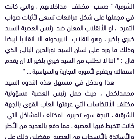
الشرقية " حسب مختلف مداخلاتهم ، والتي كانت
في مجملها على شكل مرافعات تسعى لأثبات صواب
التمرد ، او الأنقلاب المعلن ضد رئيس العصبة السيد
خيري بلخير ، وهو انقلاب لايريدونه الا انقلابا ابيضا
وذلك ما ورد على لسان السيد نورالدين البالي الذي
قال : " اننا لا نطلب من السيد خيري بلخير الا ان يقدم
استقالته ويتفرغ لأموره التجارية والسياسية … "
هذا وتدخل في مستهل هذه الندوة السيد
محمدلكحل ، حيث حمل رئيس العصبة مسؤولية
مختلف الأنتكاسات التي عرفتها العاب القوى بالجهة
الشرقية ، نتيجة سوء تدبيره لمختلف المشاكل التي
كانت تتخبط فيها العصبة ، مما دفع بالعديد من الأطر
والأساتذة بالأنسحاب من العصبة مفضلين ذلك على