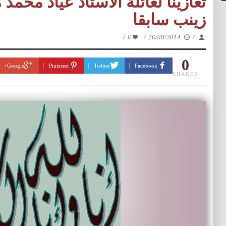
تعازينا لعائلة الاستاذ عياد محمد 
زينب سابقا
/
6
/
26/08/2014
/
0
Google+
Pinterest
Twitter
Facebook
SHARES