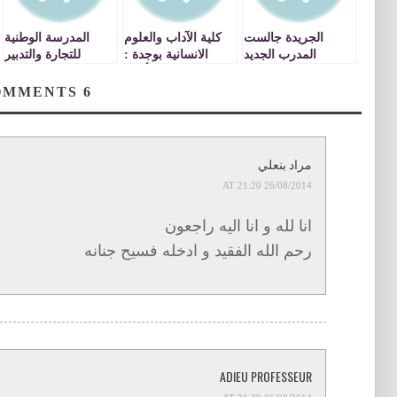
الجريدة جالست
كلية الآداب والعلوم
المدرسة الوطنية
المدرب الجديد
الانسانية بوجدة :
للتجارة والتدبير
للنهضة البركانية عبد
بــــلاغ حول تأجيل
بوجدة تطفيء
القادر يومير. –عقدي
الاختبارات
شمعتها
COMMENTS
6
مع الفريق يتضمن
العاشرةENCG –
نقطة واحدة وهي
VIDEOS
الصعود. –المباريات
المتبقية كلها حارقة و
مراد بنعلي
صعبة. –أقدم
26/08/2014 AT 21:20
اعتذاري للجمهور
الوجدي.
انا لله و انا اليه راجعون
رحم الله الفقيد و ادخله فسيح جنانه
ADIEU PROFESSEUR