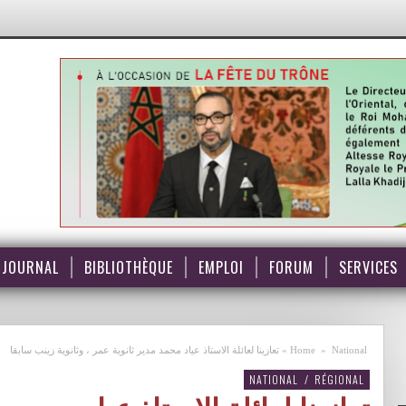
JOURNAL
BIBLIOTHÈQUE
EMPLOI
FORUM
SERVICES
National
»
Home
»
تعازينا لعائلة الاستاذ عياد محمد مدير ثانوية عمر ، وثانوية زينب سابقا
NATIONAL
/
RÉGIONAL