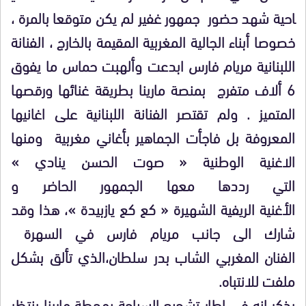
احية شهد حضور جمهور غفير لم يكن متوقعا بالمرة ،
خصوصا أبناء الجالية المغربية المقيمة بالخارج ، الفنانة
اللبنانية مريام فارس ابدعت وألهبت حماس ما يفوق
6 ألاف متفرج بمنصة مارينا بطريقة غنائها ورقصها
المتميز . ولم تقتصر الفنانة اللبنانية على اغانيها
المعروفة بل فاجأت الجماهير بأغاني مغربية ومنها
الاغنية الوطنية « صوت الحسن ينادي »
التي رددها معها الجمهور الحاضر و
الأغنية الريفية الشهيرة « كع كع يازبيدة »، هذا وقد
شارك الى جانب مريام فارس في السهرة
الفنان المغربي الشاب بدر سلطان،الذي تألق بشكل
ملفت للانتباه.
يذكر انه في اطار تشجيع السياحة بمحطة مارينا ينتظر