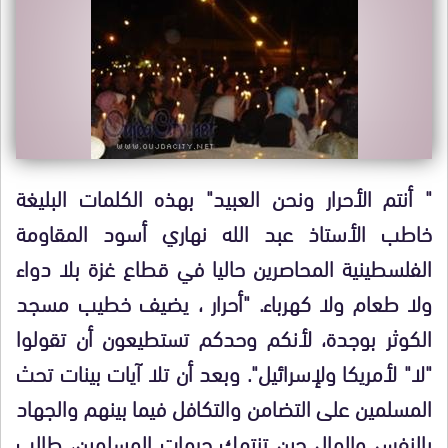
" أنتم الأحرار ونحن العبيد" بهذه الكلمات البليغة
خاطب الأستاذ عبد الله نهاري أسود المقاومة
الفلسطينية المحاصرين حاليا في قطاع غزة بلا دواء
ولا طعام ولا كهرباء. "أحرار ، يضيف خطيب مسجد
الكوثر بوجدة، لأنكم وحدكم تستطيعون أن تقولوا
"لا" لأمريكا ولإسرائيل". وبعد أن تلا آيات بينات تحث
المسلمين على التضامن والتكافل فيما بينهم والجهاد
بالنفس والمال حين تنتهك حرمات المسلمين، طالب