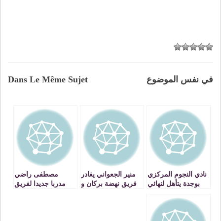
في نفس الموضوع
Dans Le Même Sujet
نادي النجوم المركزي
منير الجعواني يغادر
مصطفى راضي
بوجدة يتأهل لنهائي
فريق نهضة بركان و
مدربا جديدا لفريق
البطولة الوطنية
المدرب السويسري
الاتحاد الاسلامي
بالرباط
يهيئ حقائبه.
الوجدي