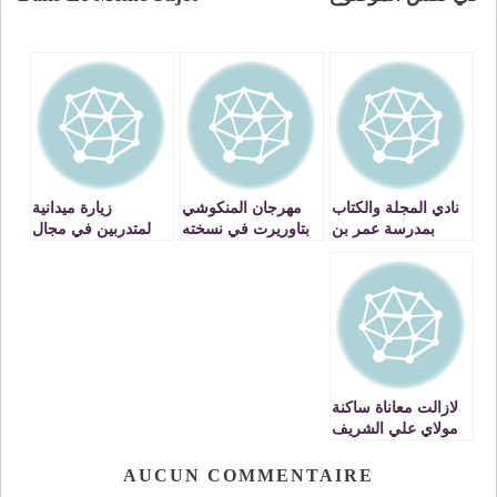
نادي المجلة والكتاب
مهرجان المنكوشي
زيارة ميدانية
بمدرسة عمر بن
بتاوريرت في نسخته
لمتدربين في مجال
الخطاب بتاوريرت
السادسة يرسم لوحة
الاشجار المثمرة
ينظم يوم تحسيسي
فنية تراثية رائعة
لضيعة بنصالح لانتاج
للعناية بصحة الفم
زيت الزيتون VIDEO
والأسنان
لازالت معاناة ساكنة
مولاي علي الشريف
بتاوريرت مستمرة
أمام الانقطاعات
AUCUN COMMENTAIRE
المتكررة للماء