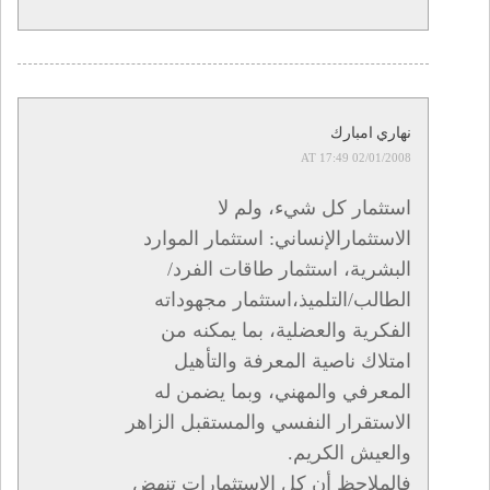
نهاري امبارك
02/01/2008 AT 17:49
استثمار كل شيء، ولم لا
الاستثمارالإنساني: استثمار الموارد
البشرية، استثمار طاقات الفرد/
الطالب/التلميذ،استثمار مجهوداته
الفكرية والعضلية، بما يمكنه من
امتلاك ناصية المعرفة والتأهيل
المعرفي والمهني، وبما يضمن له
الاستقرار النفسي والمستقبل الزاهر
والعيش الكريم.
فالملاحظ أن كل الاستثمارات تنهض