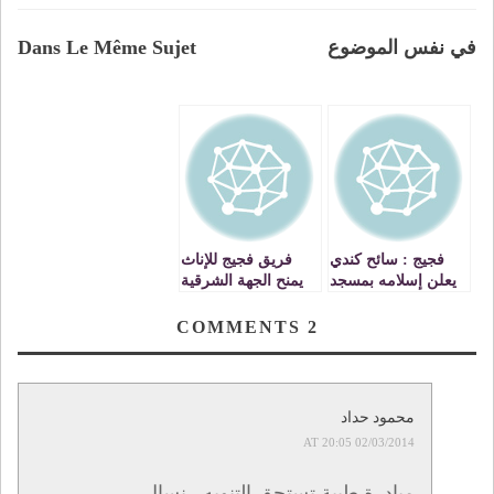
في نفس الموضوع
Dans Le Même Sujet
فجيج : سائح كندي
فريق فجيج للإناث
يعلن إسلامه بمسجد
يمنح الجهة الشرقية
الإمام علي بقصر
لقب البطولة في
أولاد سليمان ليلة عيد
الألعاب المدرسية.
COMMENTS
2
المولد النبوي
الشريف
محمود حداد
02/03/2014 AT 20:05
مبادرة طيبة تستحق التنويه , نسال