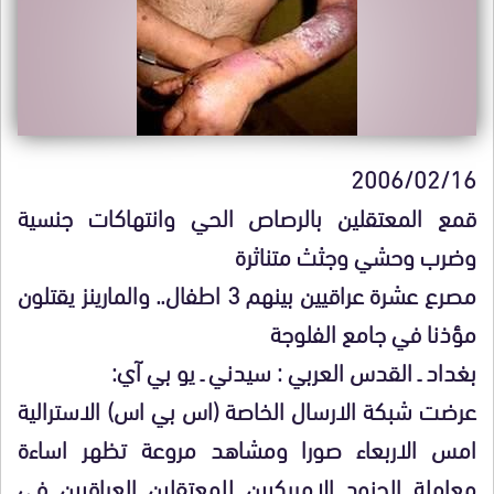
2006/02/16
قمع المعتقلين بالرصاص الحي وانتهاكات جنسية
وضرب وحشي وجثث متناثرة
مصرع عشرة عراقيين بينهم 3 اطفال.. والمارينز يقتلون
مؤذنا في جامع الفلوجة
بغداد ـ القدس العربي : سيدني ـ يو بي آي:
عرضت شبكة الارسال الخاصة (اس بي اس) الاسترالية
امس الاربعاء صورا ومشاهد مروعة تظهر اساءة
معاملة الجنود الامريكيين للمعتقلين العراقيين في