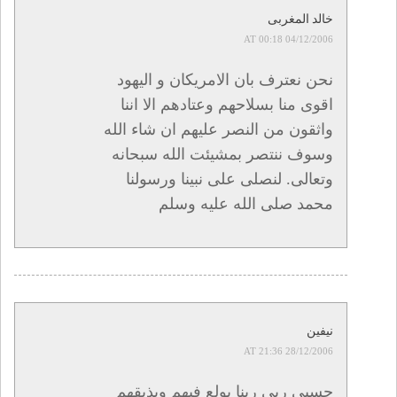
خالد المغربى
04/12/2006 AT 00:18
نحن نعترف بان الامريكان و اليهود
اقوى منا بسلاحهم وعتادهم الا اننا
واثقون من النصر عليهم ان شاء الله
وسوف ننتصر بمشيئت الله سبحانه
وتعالى. لنصلى على نبينا ورسولنا
محمد صلى الله عليه وسلم
نيفين
28/12/2006 AT 21:36
حسبى ربى ربنا يولع فيهم ويذيقهم