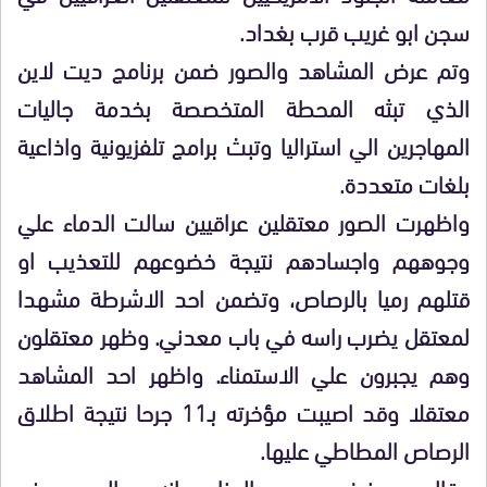
سجن ابو غريب قرب بغداد.
وتم عرض المشاهد والصور ضمن برنامج ديت لاين
الذي تبثه المحطة المتخصصة بخدمة جاليات
المهاجرين الي استراليا وتبث برامج تلفزيونية واذاعية
بلغات متعددة.
واظهرت الصور معتقلين عراقيين سالت الدماء علي
وجوههم واجسادهم نتيجة خضوعهم للتعذيب او
قتلهم رميا بالرصاص، وتضمن احد الاشرطة مشهدا
لمعتقل يضرب راسه في باب معدني. وظهر معتقلون
وهم يجبرون علي الاستمناء. واظهر احد المشاهد
معتقلا وقد اصيبت مؤخرته بـ11 جرحا نتيجة اطلاق
الرصاص المطاطي عليها.
وقال جورج نيغوس، معد البرنامج، انه من المهم عرض