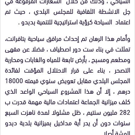
السياحي ، وذلك من خلال الشعارات المرفوعة في
جل الانشطة الثقافية للمجلس البلدي ، حيث تم
اعتماد السياحة كرؤية استراتيجية للتنمية بدبدو .
وأمام هذا الرهان تم إحداث مرافق سياحية بتافرانت،
تمثلت في بناء ست دور اصطياف ، فضلا عن مقهى
ومطعم ومسبح ، بأرض تابعة للمياه والغابات ومحاربة
التصحر ، بناء على قرار الاحتلال المؤقت لفائدة
المجلس البلدي مقابل تعويض سنوي قيمته 18000
درهم ، إلا أن هذا المشروع السياحي الواعد الذي
كلف ميزانية الجماعة اعتمادات مالية مهمة قدرت ب
282 مليون سنتيم ، ظل مشلولا لمدة ناهزت السبع
سنوات دون أن يدر أية مداخيل بميزانية بلدية دبدو
الهشة أصلا .