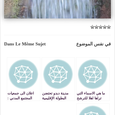
في نفس الموضوع
Dans Le Même Sujet
ما هي الاسماء التي
مدينة دبدو تحتضن
اعلان الى جمعيات
تراها اهلا للترشح
البطولة الإقليمية
المجتمع المدني :
للاستحقاقات
للعدو الريفي
بخصوص تقديم
التشريعية المقبلة
المدرسي للموسم
مشاريع ذات النفع
بالجهة الشرقية ؟
التربوي 2011 / 2012
العام