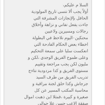
السلا م عليكم،
أوَلاً يجب ألا ننسى تاريخ المولودية
الحافل بإلإنجازات المشرفة التي
جاءت بفعل تفاني و نزاهة وأخلاق
رجالات ومسيرين ولاعبين
محنكين٠اليوم نلاحظ في البطولة
اخطاء بعض الحكام الفادحة التي
انعكست سلبا على سمعة التحكيم
وعلى طموح الفريق الوجدي ،لكن و
مليون لكن يجب مراجعة وتقييم
مستوى الفريق و كذا مردودية نتاءج
تدريب الفريق من طرف السيد
جرجاش وكذا خلق لجنة مراقبة و
محاسبة المكتب المسير عن كل
صغيرة و كبيرة ،فمثلا اين ذهبت اموال
صفقة الاعب حسن علا حوالي