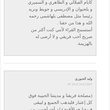
كأيام الفيلالي و الطاهري و السميري
و بلحيوان و الإدريسي و جويط ونريد
رئيسا مثل مصطفى بلهاشمي رحمه
الله و هذا من حقنا .
أستسمح القراء لأنني كنت أكثر من
صريح أحب فريقي و لا أرضى له
بالهزيمة.
وليد الجبوري
24/12/2007 AT 19:53
(مصلحة فريقنا و مدينتنا الحبيبة فوق
كل إعتبار فليذهب الجميع و ليبقى
فريقنا هو الأقوى) لم أجد أحسن من