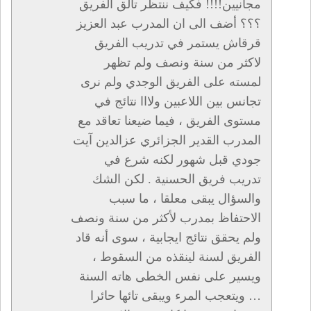
مجانيين!!!! فكيف ننتظر تألق الفريق
؟؟؟ أضف الى ان المدرب عبد العزيز
قرقاش يستمر في تدريب الفريق
لاكثر من سنة ونصف ولم تظهر
لمسته على الفريق الوجدي ولم نرى
تجانس بين اللاعبين ولااا نتائج في
مستوى الفريق ، فيما ضيعنا تعاقد مع
المدرب القدير الجزائري عزالدين آيت
جودي قبل شهور لكنه شرع في
تدريب فريق الحسنية . لكن الشك
والسؤال يبقى معلقا ، ما سبب
الاحتفاظ بمدرب لأكثر من سنة ونصف
ولم يحقق نتائج ايجابية ، سوى أنه قاد
الفريق لسنة لينقذه من السقوط ،
ويسير على نفس الخطى هاته السنة
… ويتعجب المرء ويبقى تائها حائرا