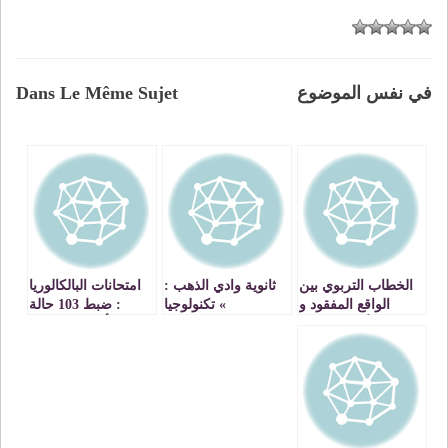
في نفس الموضوع
Dans Le Même Sujet
الخطاب التربوي بين
ثانوية وادي الذهب :
امتحانات البالكالوريا
الواقع المفقود و
» تكنولوجيا
: ضبط 103 حالة
الأمل المنشود
المعلومات
غش بأكاديمية الجهة
والاتصالات في خدمة
الشرقية
تطوير الأداء
المهني ».