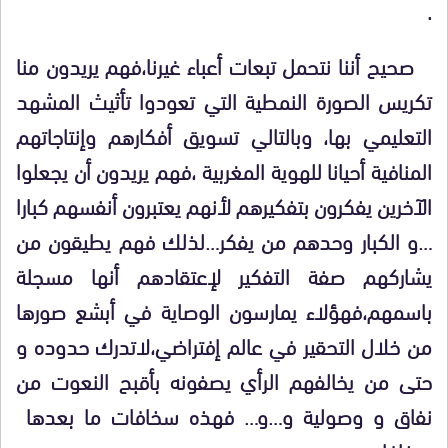
.
صحيح أننا نتحمل تبعات أعباء غيرنا،فهم يريدون منا
تكريس الصورة النمطية التي تعودوا تأثيث المشهد
التعليمي بها، وبالتالي تسويق أفكارهم وإنتاجاتهم
المنافية أحيانا للهوية المغربية ،فهم يريدون أن يجعلوا
الآخرين يفكرون بتفكيرهم لأنهم يعتبرون أنفسهم كبارا
…و الكبار وحدهم من يفكر…لذلك فهم يطيقون من
يشاركهم صفة التفكير لإعتقادهم أنها مسجلة
باسمهم،فهؤلاء يمارسون الوصاية في أبشع صورها
من خلال التحقير في عالم إفتراضي،لاتدرك حدوده و
حتى من يخالفهم الرأي يصفونه بأقبح النعوت من
نفاق و وصولية و…و… فهذه سخافات ما بعدها