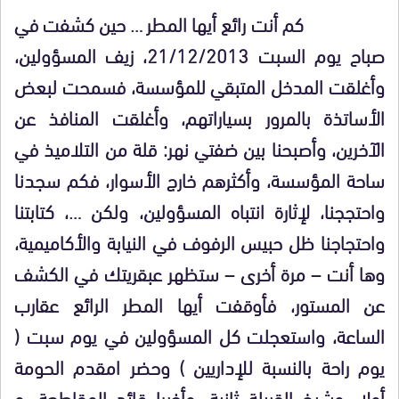
كم أنت رائع أيها المطر … حين كشفت في
صباح يوم السبت 21/12/2013، زيف المسؤولين،
وأغلقت المدخل المتبقي للمؤسسة، فسمحت لبعض
الأساتذة بالمرور بسياراتهم، وأغلقت المنافذ عن
الآخرين، وأصبحنا بين ضفتي نهر: قلة من التلاميذ في
ساحة المؤسسة، وأكثرهم خارج الأسوار، فكم سجدنا
واحتججنا، لإثارة انتباه المسؤولين، ولكن …، كتابتنا
واحتجاجنا ظل حبيس الرفوف في النيابة والأكاميمية،
وها أنت – مرة أخرى – ستظهر عبقريتك في الكشف
عن المستور، فأوقفت أيها المطر الرائع عقارب
الساعة، واستعجلت كل المسؤولين في يوم سبت (
يوم راحة بالنسبة للإداريين ) وحضر امقدم الحومة
أولا، وشيخ القبيلة ثانية، وأخبرا قائد المقاطعة، و