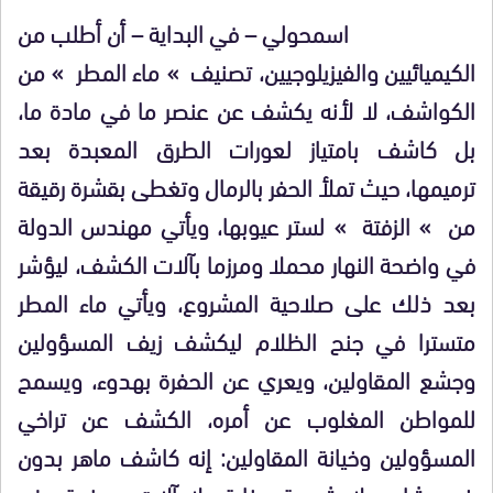
اسمحولي – في البداية – أن أطلب من
الكيميائيين والفيزيلوجيين، تصنيف » ماء المطر » من
الكواشف، لا لأنه يكشف عن عنصر ما في مادة ما،
بل كاشف بامتياز لعورات الطرق المعبدة بعد
ترميمها، حيث تملأ الحفر بالرمال وتغطى بقشرة رقيقة
من » الزفتة » لستر عيوبها، ويأتي مهندس الدولة
في واضحة النهار محملا ومرزما بآلات الكشف، ليؤشر
بعد ذلك على صلاحية المشروع، ويأتي ماء المطر
متسترا في جنح الظلام ليكشف زيف المسؤولين
وجشع المقاولين، ويعري عن الحفرة بهدوء، ويسمح
للمواطن المغلوب عن أمره، الكشف عن تراخي
المسؤولين وخيانة المقاولين: إنه كاشف ماهر بدون