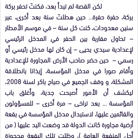
لكن القصة لم تبدأ بعد، فكنتَ تحفر بركة
بركة، حفرة حفرة… حين هطلتَ سنة بعد أخرى، عبر
سنين معدودات، كنت كل سنة – في موسم الأمطار
– تحاول مقاربة بين الحفر في المدخل الرئيسي
لإعدادية سيدي يحيى – إن كان لها مدخل رئيسي أو
رسمي – حين حضر صاحب الأرض المجاورة للإعدادية
وأقام صورا في مدخل المؤسسة، إيذانا بانطلاقة
المشكلة، و وقف الجميع في صباح باكر لسنة 2008،
ليكشف أن الأمور أصبحت جدية، وأغلق باب
المؤسسة … بعد تراخى – مرة أخرى – للمسؤولون
والقائمين عليها، لاستبدال مدخل المؤسسة في بقعة
أرضية مجاورة كانت الدولة قد وضعت اليد عليها ( من
أجل المنفعة العامة )، وظلت تلك البقعة محجوزة