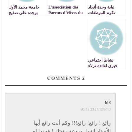
نيابة وجدة أنجاد
L’association des
جامعة محمد الأول
تكرم الموظفات
Parents d’élèves du
بوجدة على صفيح
والعاملات في اليوم
Lycée Oued
ساخن
العالمي للمرأة
Eddahab(Oujda)
tient son assemblée
générale
نشاط اجتماعي
خيري لفائدة نزلاء
مؤسسة رياض
المسنين ـ وجدة
COMMENTS
2
M.B
24/12/2013 AT 19:23
رائع ! رائع! رائع!!! وكم أنت رائع أيها
الأستاذ النبيل بروعة رؤيتك ! فحبذا لو